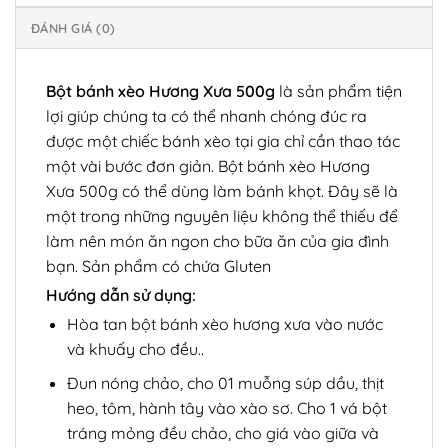
ĐÁNH GIÁ (0)
Bột bánh xèo Hương Xưa 500g
là sản phẩm tiện
lợi giúp chúng ta có thể nhanh chóng đúc ra
được một chiếc bánh xèo tại gia chỉ cần thao tác
một vài bước đơn giản. Bột bánh xèo Hương
Xưa 500g có thể dùng làm bánh khọt. Đây sẽ là
một trong những nguyên liệu không thể thiếu để
làm nên món ăn ngon cho bữa ăn của gia đình
bạn. Sản phẩm có chứa Gluten
Hướng dẫn sử dụng:
Hòa tan bột bánh xèo hương xưa vào nước
và khuấy cho đều..
Đun nóng chảo, cho 01 muỗng súp dầu, thịt
heo, tôm, hành tây vào xào sơ. Cho 1 vá bột
tráng mỏng đều chảo, cho giá vào giữa và