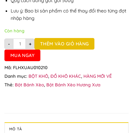
Quy cách đóng gói: gói 500g
Lưu ý: Bao bì sản phẩm có thể thay đổi theo từng đợt
nhập hàng
Còn hàng
Bột bánh xèo Hương Xưa 500g số lượng
THÊM VÀO GIỎ HÀNG
-
+
MUA NGAY
Mã:
FLHXUAU010210
Danh mục:
BỘT KHÔ
,
ĐỒ KHÔ KHÁC
,
HÀNG MỚI VỀ
Thẻ:
Bột Bánh Xèo
,
Bột Bánh Xèo Hương Xưa
MÔ TẢ