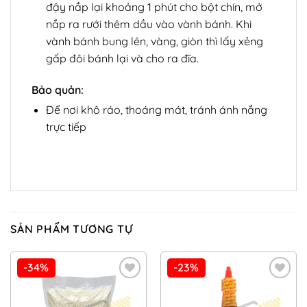
đậy nắp lại khoảng 1 phút cho bột chín, mở
nắp ra rưới thêm dầu vào vành bánh. Khi
vành bánh bung lên, vàng, giòn thì lấy xẻng
gấp đôi bánh lại và cho ra đĩa.
Bảo quản:
Để nơi khô ráo, thoáng mát, tránh ánh nắng
trực tiếp
SẢN PHẨM TƯƠNG TỰ
-34%
-23%
Add to
Add to
Wishlist
Wishlist