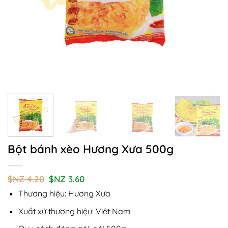
Bột bánh xèo Hương Xưa 500g
Giá
Giá
$NZ
4.20
$NZ
3.60
gốc
hiện
Thương hiệu: Hương Xưa
là:
tại
$NZ
là:
4.20.
$NZ
Xuất xứ thương hiệu: Việt Nam
3.60.