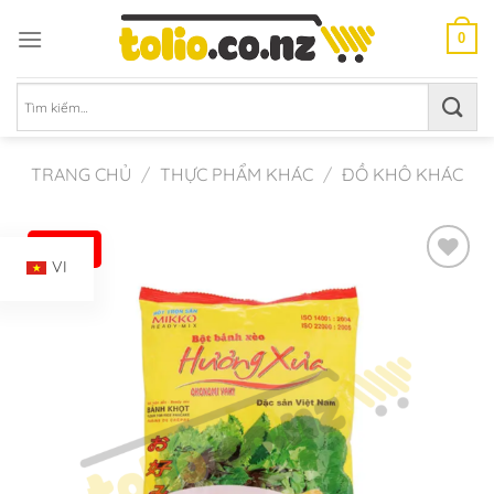
Chuyển
đến
0
nội
dung
Tìm
kiếm:
TRANG CHỦ
/
THỰC PHẨM KHÁC
/
ĐỒ KHÔ KHÁC
-14%
VI
Add to
Wishlist