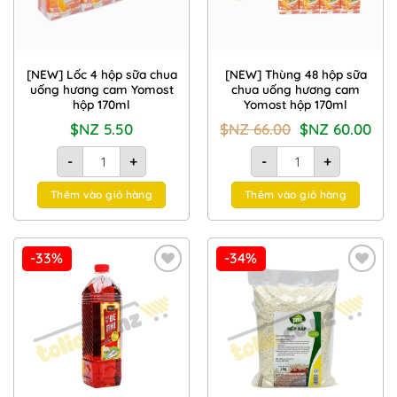
[NEW] Lốc 4 hộp sữa chua
[NEW] Thùng 48 hộp sữa
uống hương cam Yomost
chua uống hương cam
hộp 170ml
Yomost hộp 170ml
Giá
Giá
$NZ
5.50
$NZ
66.00
$NZ
60.00
gốc
hiện
là:
tại
[NEW] Lốc 4 hộp sữa chua uống hương cam Yomost hộp 170m
[NEW] Thùng 48 hộp sữ
$NZ
là:
-
+
-
+
66.00.
$NZ
60.00
Thêm vào giỏ hàng
Thêm vào giỏ hàng
-33%
-34%
Add to
Add to
Wishlist
Wishlist