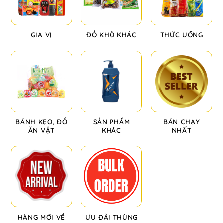
GIA VỊ
ĐỒ KHÔ KHÁC
THỨC UỐNG
BÁNH KẸO, ĐỒ
SẢN PHẨM
BÁN CHẠY
ĂN VẶT
KHÁC
NHẤT
HÀNG MỚI VỀ
ƯU ĐÃI THÙNG