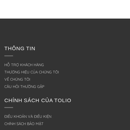
THÔNG TIN
HỖ TRỢ KHÁCH HÀNG
THƯƠNG HIỆU CỦA CHÚNG TÔI
VỀ CHÚNG TÔI
CÂU HỎI THƯỜNG GẶP
CHÍNH SÁCH CỦA TOLIO
ĐIỀU KHOẢN VÀ ĐIỀU KIỆN
CHÍNH SÁCH BẢO MẬT