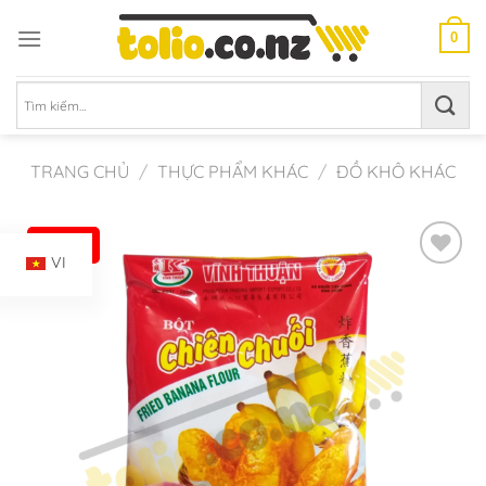
Chuyển
đến
0
nội
dung
Tìm
kiếm:
TRANG CHỦ
/
THỰC PHẨM KHÁC
/
ĐỒ KHÔ KHÁC
-51%
VI
Add to
Wishlist