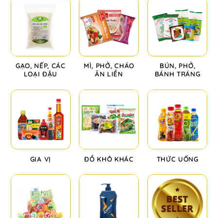
GẠO, NẾP, CÁC
MÌ, PHỞ, CHÁO
BÚN, PHỞ,
LOẠI ĐẬU
ĂN LIỀN
BÁNH TRÁNG
GIA VỊ
ĐỒ KHÔ KHÁC
THỨC UỐNG