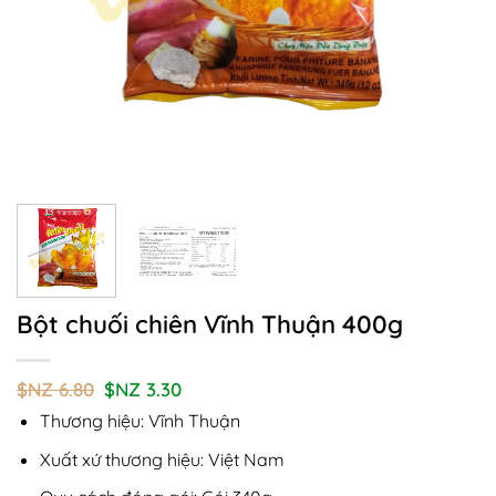
Bột chuối chiên Vĩnh Thuận 400g
Giá
Giá
$NZ
6.80
$NZ
3.30
gốc
hiện
Thương hiệu: Vĩnh Thuận
là:
tại
$NZ
là:
6.80.
$NZ
Xuất xứ thương hiệu: Việt Nam
3.30.