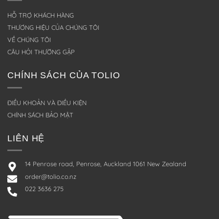
HỖ TRỢ KHÁCH HÀNG
THƯƠNG HIỆU CỦA CHÚNG TÔI
VỀ CHÚNG TÔI
CÂU HỎI THƯỜNG GẶP
CHÍNH SÁCH CỦA TOLIO
ĐIỀU KHOẢN VÀ ĐIỀU KIỆN
CHÍNH SÁCH BẢO MẬT
LIÊN HỆ
14 Penrose road, Penrose, Auckland 1061 New Zealand
order@tolio.co.nz
022 3636 275