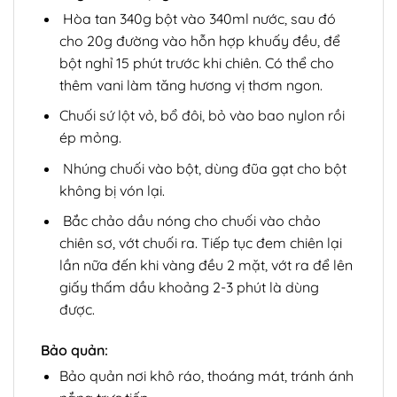
Hòa tan 340g bột vào 340ml nước, sau đó
cho 20g đường vào hỗn hợp khuấy đều, để
bột nghỉ 15 phút trước khi chiên. Có thể cho
thêm vani làm tăng hương vị thơm ngon.
Chuối sứ lột vỏ, bổ đôi, bỏ vào bao nylon rồi
ép mỏng.
Nhúng chuối vào bột, dùng đũa gạt cho bột
không bị vón lại.
Bắc chảo dầu nóng cho chuối vào chảo
chiên sơ, vớt chuối ra. Tiếp tục đem chiên lại
lần nữa đến khi vàng đều 2 mặt, vớt ra để lên
giấy thấm dầu khoảng 2-3 phút là dùng
được.
Bảo quản:
Bảo quản nơi khô ráo, thoáng mát, tránh ánh