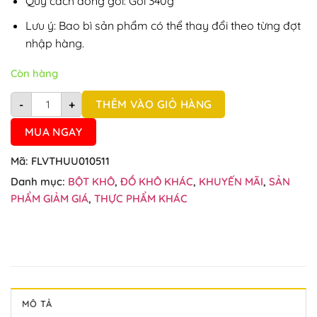
Quy cách đóng gói: Gói 340g
Lưu ý: Bao bì sản phẩm có thể thay đổi theo từng đợt
nhập hàng.
Còn hàng
Bột chuối chiên Vĩnh Thuận 400g số lượng
THÊM VÀO GIỎ HÀNG
-
+
MUA NGAY
Mã:
FLVTHUU010511
Danh mục:
BỘT KHÔ
,
ĐỒ KHÔ KHÁC
,
KHUYẾN MÃI
,
SẢN
PHẨM GIẢM GIÁ
,
THỰC PHẨM KHÁC
MÔ TẢ