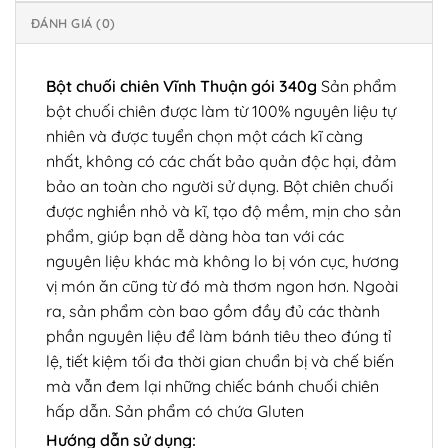
ĐÁNH GIÁ (0)
Bột chuối chiên Vĩnh Thuận gói 340g
Sản phẩm
bột chuối chiên được làm từ 100% nguyên liệu tự
nhiên và được tuyển chọn một cách kĩ càng
nhất, không có các chất bảo quản độc hại, đảm
bảo an toàn cho người sử dụng. Bột chiên chuối
được nghiền nhỏ và kĩ, tạo độ mềm, mịn cho sản
phẩm, giúp bạn dễ dàng hòa tan với các
nguyên liệu khác mà không lo bị vón cục, hương
vị món ăn cũng từ đó mà thơm ngon hơn. Ngoài
ra, sản phẩm còn bao gồm đầy đủ các thành
phần nguyên liệu để làm bánh tiêu theo đúng tỉ
lệ, tiết kiệm tối đa thời gian chuẩn bị và chế biến
mà vẫn đem lại những chiếc bánh chuối chiên
hấp dẫn. Sản phẩm có chứa Gluten
Hướng dẫn sử dụng: