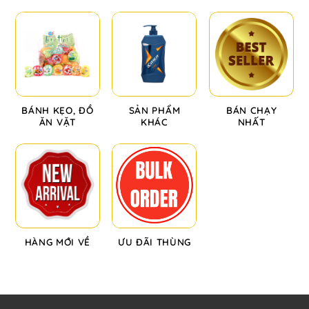
BÁNH KẸO, ĐỒ
SẢN PHẨM
BÁN CHẠY
ĂN VẶT
KHÁC
NHẤT
HÀNG MỚI VỀ
ƯU ĐÃI THÙNG