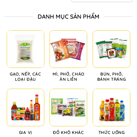
DANH MỤC SẢN PHẨM
GẠO, NẾP, CÁC
MÌ, PHỞ, CHÁO
BÚN, PHỞ,
LOẠI ĐẬU
ĂN LIỀN
BÁNH TRÁNG
GIA VỊ
ĐỒ KHÔ KHÁC
THỨC UỐNG