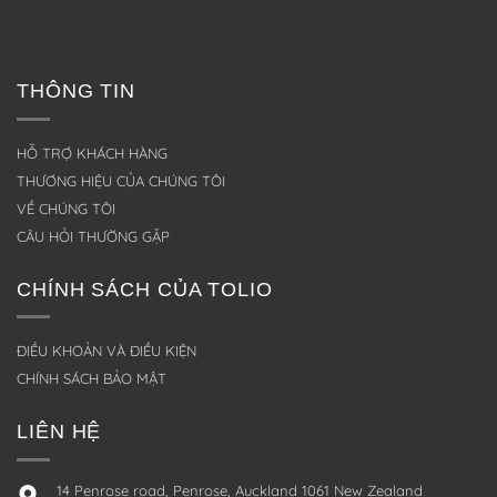
THÔNG TIN
HỖ TRỢ KHÁCH HÀNG
THƯƠNG HIỆU CỦA CHÚNG TÔI
VỀ CHÚNG TÔI
CÂU HỎI THƯỜNG GẶP
CHÍNH SÁCH CỦA TOLIO
ĐIỀU KHOẢN VÀ ĐIỀU KIỆN
CHÍNH SÁCH BẢO MẬT
LIÊN HỆ
14 Penrose road, Penrose, Auckland 1061 New Zealand