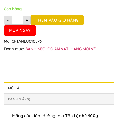
Còn hàng
Mãng cầu dầm đường mía Tấn Lộc hũ 600g số lượng
THÊM VÀO GIỎ HÀNG
-
+
MUA NGAY
Mã:
CFTANLU010576
Danh mục:
BÁNH KẸO, ĐỒ ĂN VẶT
,
HÀNG MỚI VỀ
MÔ TẢ
ĐÁNH GIÁ (0)
Mãng cầu dầm đường mía Tấn Lộc hũ 600g