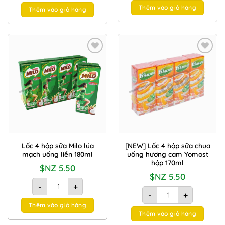
19.80.
Thêm vào giỏ hàng
Thêm vào giỏ hàng
Add to
Add to
Wishlist
Wishlist
Lốc 4 hộp sữa Milo lúa
[NEW] Lốc 4 hộp sữa chua
mạch uống liền 180ml
uống hương cam Yomost
hộp 170ml
$NZ
5.50
$NZ
5.50
Lốc 4 hộp sữa Milo lúa mạch uống liền 180ml số lượng
-
+
[NEW] Lốc 4 hộp sữa c
-
+
Thêm vào giỏ hàng
Thêm vào giỏ hàng