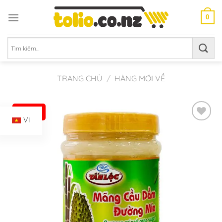
Chuyển
đến
0
nội
dung
Tìm
kiếm:
TRANG CHỦ
/
HÀNG MỚI VỀ
-12%
VI
Add to
Wishlist