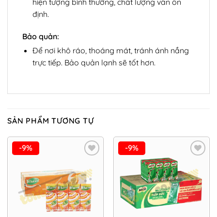
hiện tượng bình thường, chất lượng vẫn ổn
định.
Bảo quản:
Để nơi khô ráo, thoáng mát, tránh ánh nắng
trực tiếp. Bảo quản lạnh sẽ tốt hơn.
SẢN PHẨM TƯƠNG TỰ
-9%
-9%
Add to
Add to
Wishlist
Wishlist