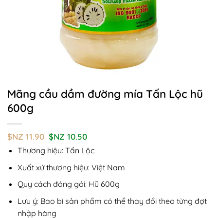
Mãng cầu dầm đường mía Tấn Lộc hũ
600g
Giá
Giá
$NZ
11.90
$NZ
10.50
gốc
hiện
Thương hiệu: Tấn Lộc
là:
tại
$NZ
là:
11.90.
$NZ
Xuất xứ thương hiệu: Việt Nam
10.50.
Quy cách đóng gói: Hũ 600g
Lưu ý: Bao bì sản phẩm có thể thay đổi theo từng đợt
nhập hàng