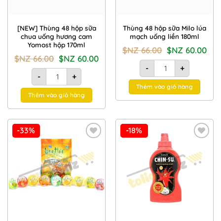
[NEW] Thùng 48 hộp sữa
Thùng 48 hộp sữa Milo lúa
chua uống hương cam
mạch uống liền 180ml
Yomost hộp 170ml
Giá
Giá
$NZ
66.00
$NZ
60.00
gốc
hiện
Giá
Giá
$NZ
66.00
$NZ
60.00
là:
tại
gốc
hiện
Thùng 48 hộp sữa Milo 
$NZ
là:
-
+
là:
tại
[NEW] Thùng 48 hộp sữa chua uống hương cam Yomost hộp 
66.00.
$NZ
$NZ
là:
-
+
60.00
66.00.
$NZ
Thêm vào giỏ hàng
60.00.
Thêm vào giỏ hàng
-33%
-18%
Add to
Add to
Wishlist
Wishlist