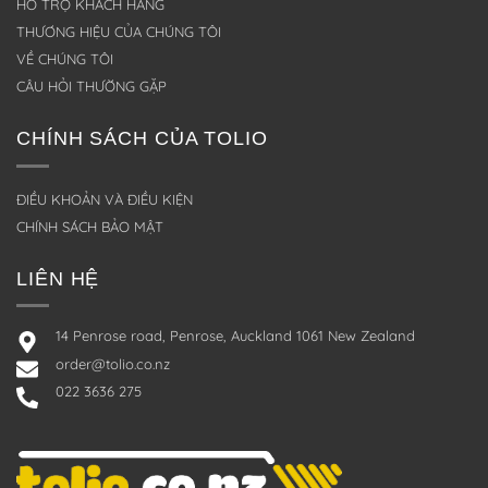
HỖ TRỢ KHÁCH HÀNG
THƯƠNG HIỆU CỦA CHÚNG TÔI
VỀ CHÚNG TÔI
CÂU HỎI THƯỜNG GẶP
CHÍNH SÁCH CỦA TOLIO
ĐIỀU KHOẢN VÀ ĐIỀU KIỆN
CHÍNH SÁCH BẢO MẬT
LIÊN HỆ
14 Penrose road, Penrose, Auckland 1061 New Zealand
order@tolio.co.nz
022 3636 275