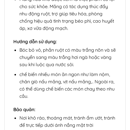
cho sức khỏe. Măng có tác dụng thúc đẩy
nhu động ruột, trợ giúp tiêu hóa, phòng
chống hiệu quả tình trạng béo phì, cao huyết
áp, xơ vữa động mạch.
Hướng dẫn sử dụng:
Bóc bỏ vỏ, phần ruột có màu trắng nõn và sẽ
chuyển sang màu trắng hơi ngà hoặc vàng
sau khi luộc qua nước sôi.
chế biến nhiều món ăn ngon như làm nộm,
chân giò nấu măng, vịt nấu măng,.. Ngoài ra,
có thể dùng chế biến các món chay theo nhu
cầu.
Bảo quản:
Nơi khô ráo, thoáng mát, tránh ẩm ướt, tránh
để trực tiếp dưới ánh nắng mặt trời