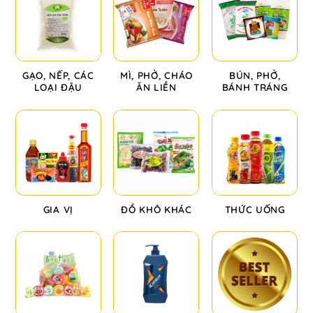
GẠO, NẾP, CÁC
MÌ, PHỞ, CHÁO
BÚN, PHỞ,
LOẠI ĐẬU
ĂN LIỀN
BÁNH TRÁNG
GIA VỊ
ĐỒ KHÔ KHÁC
THỨC UỐNG