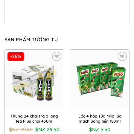
SẢN PHẨM TƯƠNG TỰ
-26%
Add to
Add to
Wishlist
Wishlist
Thùng 24 chai trà ô long
Lốc 4 hộp sữa Milo lúa
Tea Plus chai 450ml
mạch uống liền 180ml
Giá
Giá
$NZ
39.60
$NZ
29.50
$NZ
5.50
gốc
hiện