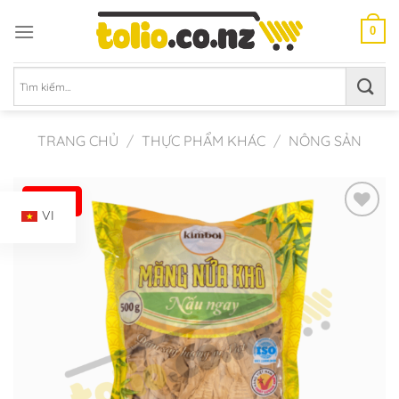
Chuyển
đến
0
nội
dung
Tìm
kiếm:
TRANG CHỦ
/
THỰC PHẨM KHÁC
/
NÔNG SẢN
-4%
VI
Add to
Wishlist