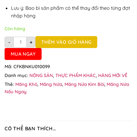
Lưu ý: Bao bì sản phẩm có thể thay đổi theo từng đợt
nhập hàng
Còn hàng
Măng nứa khô nấu ngay Kim Bôi gói 750g/500g số lượng
THÊM VÀO GIỎ HÀNG
-
+
MUA NGAY
Mã:
CFKBNKU010099
Danh mục:
NÔNG SẢN
,
THỰC PHẨM KHÁC
,
HÀNG MỚI VỀ
Thẻ:
Măng Khô
,
Măng Nứa
,
Măng Nứa Kim Bôi
,
Măng Nứa
Nấu Ngay
CÓ THỂ BẠN THÍCH…