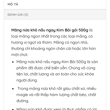
MÔ TẢ
ĐÁNH GIÁ (0)
Măng nứa khô nấu ngay Kim Bôi gói 500g
là
loại măng ngon nhất trong các loại măng, có
hương vị ngọt và thơm. Măng có ngọn nhỏ,
thường chỉ khoảng ngón chân cái hoặc lớn hơn
một chút.
Măng nứa khô nấu ngay Kim Bôi 500g là sản
phẩm đã được chế biến sẵn. Chúng vô cùng
tiện lợi, chất lượng và an toàn cho sức khỏe
người dùng.
Trong măng nứa khô rất giàu chất xơ, nhiều
magie và rất thấp hàm lượng chất béo, chất
đường.
Măng nứa khô được xem là thực phẩm có lợi