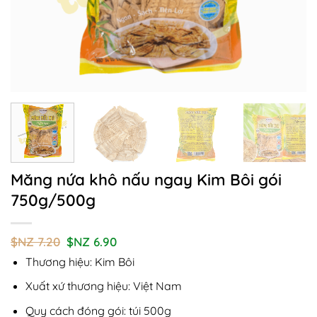
Măng nứa khô nấu ngay Kim Bôi gói
750g/500g
Giá
Giá
$NZ
7.20
$NZ
6.90
gốc
hiện
Thương hiệu: Kim Bôi
là:
tại
$NZ
là:
7.20.
$NZ
Xuất xứ thương hiệu: Việt Nam
6.90.
Quy cách đóng gói: túi 500g