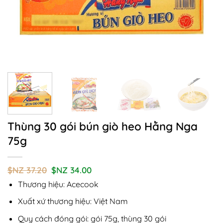
Thùng 30 gói bún giò heo Hằng Nga
75g
Giá
Giá
$NZ
37.20
$NZ
34.00
gốc
hiện
Thương hiệu: Acecook
là:
tại
$NZ
là:
37.20.
$NZ
Xuất xứ thương hiệu: Việt Nam
34.00.
Quy cách đóng gói: gói 75g, thùng 30 gói