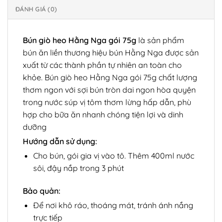
ĐÁNH GIÁ (0)
Bún giò heo Hằng Nga gói 75g
là sản phẩm
bún ăn liền thương hiệu bún Hằng Nga được sản
xuất từ các thành phần tự nhiên an toàn cho
khỏe. Bún giò heo Hằng Nga gói 75g chất lượng
thơm ngon với sợi bún tròn dai ngon hòa quyện
trong nước súp vị tôm thơm lừng hấp dẫn, phù
hợp cho bữa ăn nhanh chóng tiện lợi và dinh
dưỡng
Hướng dẫn sử dụng:
Cho bún, gói gia vị vào tô. Thêm 400ml nước
sôi, đậy nắp trong 3 phút
Bảo quản:
Để nơi khô ráo, thoáng mát, tránh ánh nắng
trực tiếp