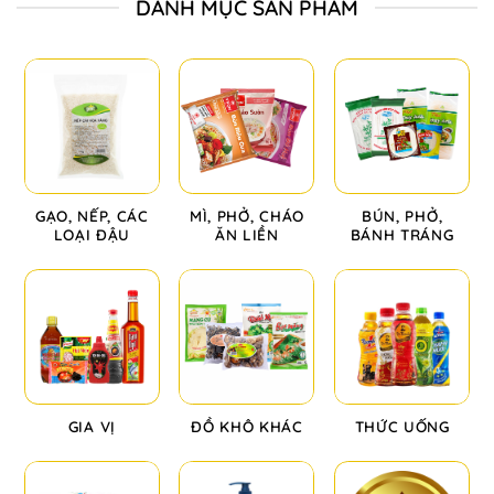
DANH MỤC SẢN PHẨM
GẠO, NẾP, CÁC
MÌ, PHỞ, CHÁO
BÚN, PHỞ,
LOẠI ĐẬU
ĂN LIỀN
BÁNH TRÁNG
GIA VỊ
ĐỒ KHÔ KHÁC
THỨC UỐNG