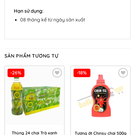
Hạn sử dụng:
08 tháng kể từ ngày sản xuất
SẢN PHẨM TƯƠNG TỰ
-26%
-18%
Add to
Add to
Wishlist
Wishlist
Thùng 24 chai Trà xanh
Tương ớt Chinsu chai 500g