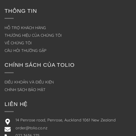
THÔNG TIN
HỖ TRỢ KHÁCH HÀNG
THƯƠNG HIỆU CỦA CHÚNG TÔI
VỀ CHÚNG TÔI
CÂU HỎI THƯỜNG GẶP
CHÍNH SÁCH CỦA TOLIO
ĐIỀU KHOẢN VÀ ĐIỀU KIỆN
CHÍNH SÁCH BẢO MẬT
LIÊN HỆ
14 Penrose road, Penrose, Auckland 1061 New Zealand
order@tolio.co.nz
022 3636 275