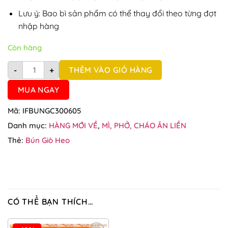
Lưu ý: Bao bì sản phẩm có thể thay đổi theo từng đợt
nhập hàng
Còn hàng
Thùng 30 gói bún giò heo Hằng Nga 75g số lượng
THÊM VÀO GIỎ HÀNG
-
+
MUA NGAY
Mã:
IFBUNGC300605
Danh mục:
HÀNG MỚI VỀ
,
MÌ, PHỞ, CHÁO ĂN LIỀN
Thẻ:
Bún Giò Heo
CÓ THỂ BẠN THÍCH…