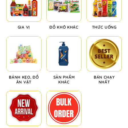
GIA VỊ
ĐỒ KHÔ KHÁC
THỨC UỐNG
BÁNH KẸO, ĐỒ
SẢN PHẨM
BÁN CHẠY
ĂN VẶT
KHÁC
NHẤT