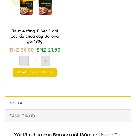
[Mua 4 tặng 1] Set 5 gói
xốt lẩu chua cay Barona
gói 180g
Giá
Giá
$NZ
26.00
$NZ
21.50
gốc
hiện
là:
tại
[Mua 4 tặng 1] Set 5 gói xốt lẩu chua cay Barona gói 180g số
$NZ
là:
-
+
26.00.
$NZ
21.50.
Thêm vào giỏ hàng
MÔ TẢ
ĐÁNH GIÁ (0)
Xốt lẩu chua cay Barona gói 180g
tươi Ngon Tự