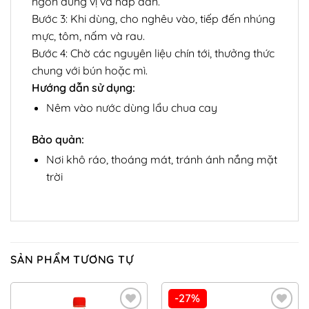
ngon đúng vị và hấp dẫn.
Bước 3: Khi dùng, cho nghêu vào, tiếp đến nhúng
mực, tôm, nấm và rau.
Bước 4: Chờ các nguyên liệu chín tới, thưởng thức
chung với bún hoặc mì.
Hướng dẫn sử dụng:
Nêm vào nước dùng lẩu chua cay
Bảo quản:
Nơi khô ráo, thoáng mát, tránh ánh nắng mặt
trời
SẢN PHẨM TƯƠNG TỰ
-27%