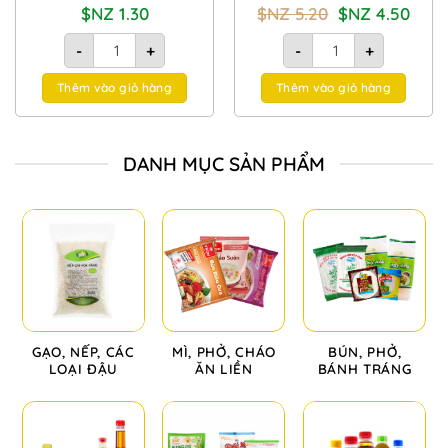
Giá
Giá
$NZ
1.30
$NZ
5.20
$NZ
4.50
gốc
hiện
là:
tại
Bột ngũ vị hương Ông Chà Và gói 10g số lượng
Xốt lẩu thái Barona gó
$NZ
là:
-
+
-
+
5.20.
$NZ
4.50.
Thêm vào giỏ hàng
Thêm vào giỏ hàng
DANH MỤC SẢN PHẨM
GẠO, NẾP, CÁC
MÌ, PHỞ, CHÁO
BÚN, PHỞ,
LOẠI ĐẬU
ĂN LIỀN
BÁNH TRÁNG