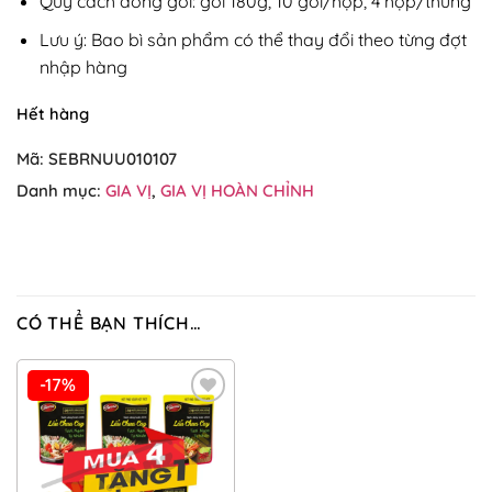
Quy cách đóng gói: gói 180g, 10 gói/hộp, 4 hộp/thùng
Lưu ý: Bao bì sản phẩm có thể thay đổi theo từng đợt
nhập hàng
Hết hàng
Mã:
SEBRNUU010107
Danh mục:
GIA VỊ
,
GIA VỊ HOÀN CHỈNH
CÓ THỂ BẠN THÍCH…
-17%
Add to
Wishlist