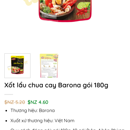
Xốt lẩu chua cay Barona gói 180g
Giá
Giá
$NZ
5.20
$NZ
4.60
gốc
hiện
Thương hiệu: Barona
là:
tại
$NZ
là:
5.20.
$NZ
Xuất xứ thương hiệu: Việt Nam
4.60.