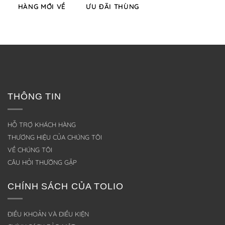
HÀNG MỚI VỀ
ƯU ĐÃI THÙNG
THÔNG TIN
HỖ TRỢ KHÁCH HÀNG
THƯƠNG HIỆU CỦA CHÚNG TÔI
VỀ CHÚNG TÔI
CÂU HỎI THƯỜNG GẶP
CHÍNH SÁCH CỦA TOLIO
ĐIỀU KHOẢN VÀ ĐIỀU KIỆN