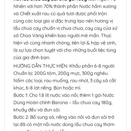
Nhiên với hơn 70% thành phần Nước hầm xương
và Chiết xuất rau củ quả tươi được phối trộn
cùng các loại gia vị đặc trưng tạo nên hương vị
lẩu chua cay chuẩn vị chua chua, cay cay của xứ
sở Chùa Vàng khiến bao người mê mẩn. Thực
hiện vô cùng nhanh chóng, tiên lợi & hợp vệ sinh,
là sự lựa chọn tuyệt vời cho những buổi tiệc tùng
của gia đình bạn.
HƯỚNG DẪN THỰC HIỆN: Khẩu phần 6-8 người
Chuẩn bị: 200G tôm, 200g mực, 300g nghêu.
Nấm các loại, rau muống, rau nhút, 3 cây sả cắt
khúc, 6-8 lát riềng. Bún hoặc mì.
Bước 1: Cho 1.8 lít nước vào nồi, thêm 1 gói Nước
Dùng Hoàn chỉnh Barona – lẩu chua cay 180g,
khuấy đều và đun sôi.
Bước 2: Bổ sung sả, riềng vào nồi và đun sôi trở
lại đã có một nồi nước dùng lẩu chua cay thơm