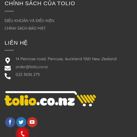
CHÍNH SÁCH CỦA TOLIO
ĐIỀU KHOẢN VÀ ĐIỀU KIỆN
CHÍNH SÁCH BẢO MẬT
LIÊN HỆ
14 Penrose road, Penrose, Auckland 1061 New Zealand
order@tolio.co.nz
022 3636 275