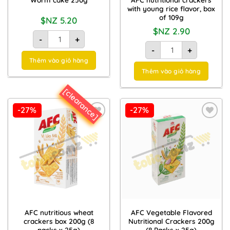
with young rice flavor, box
of 109g
$NZ
5.20
$NZ
2.90
Bánh con sâu 250g quantity
-
+
Bánh cracker dinh dưỡ
-
+
Thêm vào giỏ hàng
Thêm vào giỏ hàng
[clearance]
-27%
-27%
Add to
Add to
Wishlist
Wishlist
AFC nutritious wheat
AFC Vegetable Flavored
crackers box 200g (8
Nutritional Crackers 200g
packs x 25g)
(8 Packs x 25g)