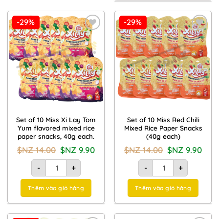
-29%
-29%
Add to
Add to
Wishlist
Wishlist
Set of 10 Miss Xi Lay Tom
Set of 10 Miss Red Chili
Yum flavored mixed rice
Mixed Rice Paper Snacks
paper snacks, 40g each.
(40g each)
Giá
Giá
Giá
Giá
$NZ
14.00
$NZ
9.90
$NZ
14.00
$NZ
9.90
gốc
hiện
gốc
hiện
là:
tại
là:
tại
Set 10 bánh tráng trộn Xì lay vị tomyum Miss 40g quantity
Set 10 bánh tráng trộn 
$NZ
là:
$NZ
là:
-
+
-
+
14.00.
$NZ
14.00.
$NZ
9.90.
9.90.
Thêm vào giỏ hàng
Thêm vào giỏ hàng