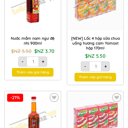
Nước mắm nam ngư đệ
[NEW] Lốc 4 hộp sữa chua
nhị 900ml
uống hương cam Yomost
hộp 170ml
Giá
Giá
$NZ
5.50
$NZ
3.70
gốc
hiện
$NZ
5.50
là:
tại
Nước mắm nam ngư đệ nhị 900ml số lượng
$NZ
là:
-
+
[NEW] Lốc 4 hộp sữa c
5.50.
$NZ
-
+
3.70.
Thêm vào giỏ hàng
Thêm vào giỏ hàng
-21%
Add to
Add to
Wishlist
Wishlist