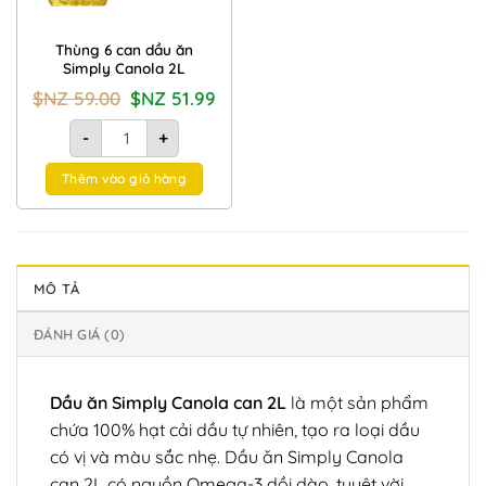
Thùng 6 can dầu ăn
Simply Canola 2L
Giá
Giá
$NZ
59.00
$NZ
51.99
gốc
hiện
là:
tại
Thùng 6 can dầu ăn Simply Canola 2L số lượng
$NZ
là:
-
+
59.00.
$NZ
51.99.
Thêm vào giỏ hàng
MÔ TẢ
ĐÁNH GIÁ (0)
Dầu ăn Simply Canola can 2L
là một sản phẩm
chứa 100% hạt cải dầu tự nhiên, tạo ra loại dầu
có vị và màu sắc nhẹ. Dầu ăn Simply Canola
can 2L có nguồn Omega-3 dồi dào, tuyệt vời