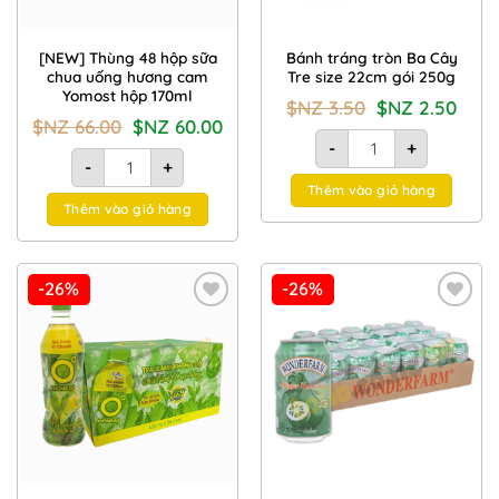
[NEW] Thùng 48 hộp sữa
Bánh tráng tròn Ba Cây
chua uống hương cam
Tre size 22cm gói 250g
Yomost hộp 170ml
Giá
Giá
$NZ
3.50
$NZ
2.50
gốc
hiện
Giá
Giá
$NZ
66.00
$NZ
60.00
là:
tại
gốc
hiện
Bánh tráng tròn Ba Cây
$NZ
là:
-
+
là:
tại
[NEW] Thùng 48 hộp sữa chua uống hương cam Yomost hộp 
3.50.
$NZ
$NZ
là:
-
+
2.50.
66.00.
$NZ
Thêm vào giỏ hàng
60.00.
Thêm vào giỏ hàng
-26%
-26%
Add to
Add to
Wishlist
Wishlist