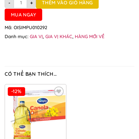
THÊM VÀO GIỎ HÀNG
-
+
MUA NGAY
Mã:
OISIMPU010292
Danh mục:
GIA VỊ
,
GIA VỊ KHÁC
,
HÀNG MỚI VỀ
CÓ THỂ BẠN THÍCH…
-12%
Add to
Wishlist