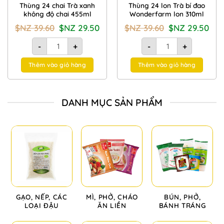
Thùng 24 chai Trà xanh
Thùng 24 lon Trà bí đao
không độ chai 455ml
Wonderfarm lon 310ml
Giá
Giá
Giá
Giá
$NZ
39.60
$NZ
29.50
$NZ
39.60
$NZ
29.50
gốc
hiện
gốc
hiện
là:
tại
là:
tại
Thùng 24 chai Trà xanh không độ chai 455ml số lượng
Thùng 24 lon Trà bí đ
$NZ
là:
$NZ
là:
-
+
-
+
39.60.
$NZ
39.60.
$NZ
29.50.
29.50
Thêm vào giỏ hàng
Thêm vào giỏ hàng
DANH MỤC SẢN PHẨM
GẠO, NẾP, CÁC
MÌ, PHỞ, CHÁO
BÚN, PHỞ,
LOẠI ĐẬU
ĂN LIỀN
BÁNH TRÁNG