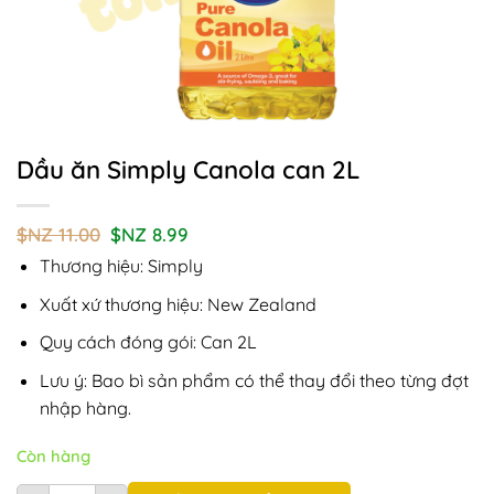
Dầu ăn Simply Canola can 2L
Giá
Giá
$NZ
11.00
$NZ
8.99
gốc
hiện
Thương hiệu: Simply
là:
tại
$NZ
là:
11.00.
$NZ
Xuất xứ thương hiệu: New Zealand
8.99.
Quy cách đóng gói: Can 2L
Lưu ý: Bao bì sản phẩm có thể thay đổi theo từng đợt
nhập hàng.
Còn hàng
Dầu ăn Simply Canola can 2L số lượng