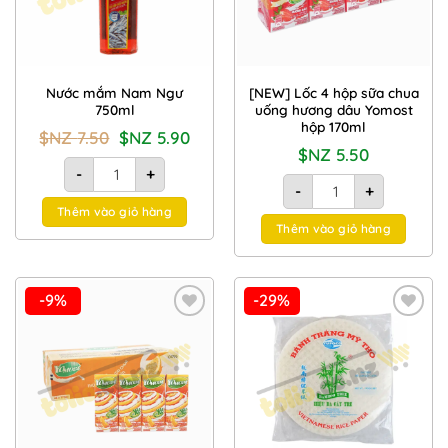
Nước mắm Nam Ngư
[NEW] Lốc 4 hộp sữa chua
750ml
uống hương dâu Yomost
hộp 170ml
Giá
Giá
$NZ
7.50
$NZ
5.90
gốc
hiện
$NZ
5.50
là:
tại
Nước mắm Nam Ngư 750ml số lượng
$NZ
là:
-
+
[NEW] Lốc 4 hộp sữa c
7.50.
$NZ
-
+
5.90.
Thêm vào giỏ hàng
Thêm vào giỏ hàng
-9%
-29%
Add to
Add to
Wishlist
Wishlist