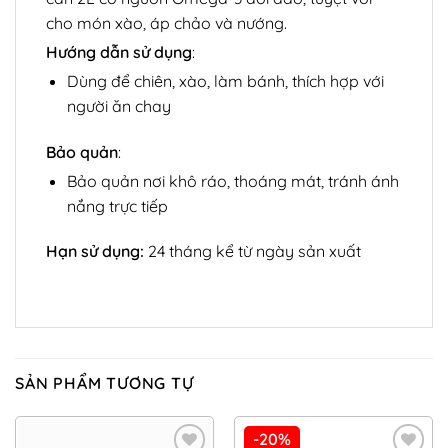
cho món xào, áp chảo và nướng.
Hướng dẫn sử dụng
:
Dùng để chiên, xào, làm bánh, thích hợp với
người ăn chay
Bảo quản
:
Bảo quản nơi khô ráo, thoáng mát, tránh ánh
nắng trực tiếp
Hạn sử dụng:
24 tháng kể từ ngày sản xuất
SẢN PHẨM TƯƠNG TỰ
-20%