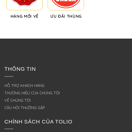
HÀNG MỚI VỀ
ƯU ĐÃI THÙNG
THÔNG TIN
HỖ TRỢ KHÁCH HÀNG
THƯƠNG HIỆU CỦA CHÚNG TÔI
VỀ CHÚNG TÔI
CÂU HỎI THƯỜNG GẶP
CHÍNH SÁCH CỦA TOLIO