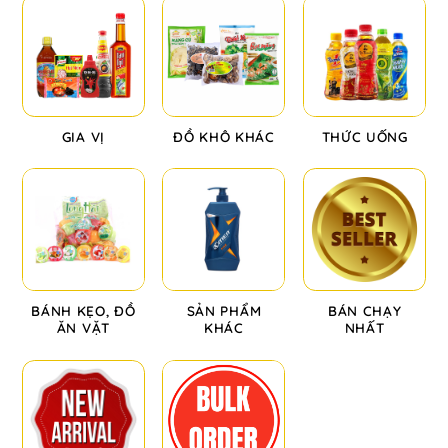
GIA VỊ
ĐỒ KHÔ KHÁC
THỨC UỐNG
BÁNH KẸO, ĐỒ
SẢN PHẨM
BÁN CHẠY
ĂN VẶT
KHÁC
NHẤT