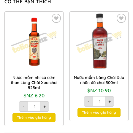
CÓ THỂ BẠN THÍCH…
Add to
Add to
Wishlist
Wishlist
Nước mắm nhỉ cá cơm
Nước mắm Làng Chài Xưa
than Làng Chài Xưa chai
nhãn đỏ chai 500ml
525ml
$NZ
10.90
$NZ
6.20
Nước mắm Làng Chài Xư
-
+
Nước mắm nhỉ cá cơm than Làng Chài Xưa chai 525ml số lượ
-
+
Thêm vào giỏ hàng
Thêm vào giỏ hàng