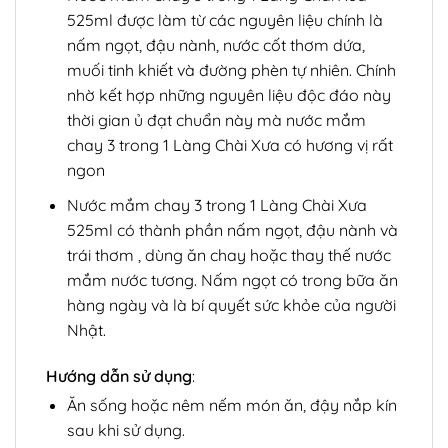
525ml được làm từ các nguyên liệu chính là
nấm ngọt, đậu nành, nước cốt thơm dứa,
muối tinh khiết và đường phèn tự nhiên. Chính
nhờ kết hợp những nguyên liệu độc đáo này
thời gian ủ đạt chuẩn này mà nước mắm
chay 3 trong 1 Làng Chài Xưa có hương vị rất
ngon
Nước mắm chay 3 trong 1 Làng Chài Xưa
525ml có thành phần nấm ngọt, đậu nành và
trái thơm , dùng ăn chay hoặc thay thế nước
mắm nước tương. Nấm ngọt có trong bữa ăn
hàng ngày và là bí quyết sức khỏe của người
Nhật.
Hướng dẫn sử dụng
:
Ăn sống hoặc nêm nếm món ăn, đậy nắp kín
sau khi sử dụng.