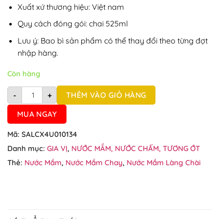
Xuất xứ thương hiệu: Việt nam
Quy cách đóng gói: chai 525ml
Lưu ý: Bao bì sản phẩm có thể thay đổi theo từng đợt
nhập hàng.
Còn hàng
Nước mắm chay 3 in 1 Làng Chài Xưa chai 525ml số lượng
THÊM VÀO GIỎ HÀNG
-
+
MUA NGAY
Mã:
SALCX4U010134
Danh mục:
GIA VỊ
,
NƯỚC MẮM, NƯỚC CHẤM, TƯƠNG ỚT
Thẻ:
Nước Mắm
,
Nước Mắm Chay
,
Nước Mắm Làng Chài