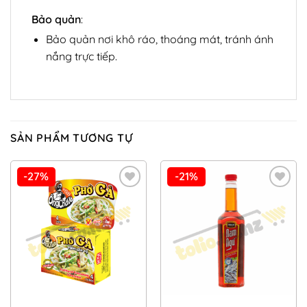
Bảo quản
:
Bảo quản nơi khô ráo, thoáng mát, tránh ánh
nắng trực tiếp.
SẢN PHẨM TƯƠNG TỰ
-27%
-21%
Add to
Add to
Wishlist
Wishlist