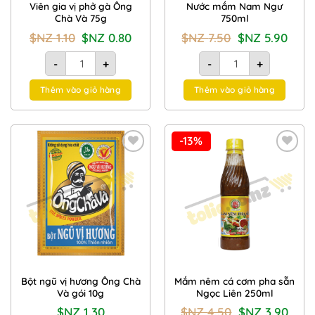
Viên gia vị phở gà Ông
Nước mắm Nam Ngư
Chà Và 75g
750ml
Giá
Giá
Giá
Giá
$NZ
1.10
$NZ
0.80
$NZ
7.50
$NZ
5.90
gốc
hiện
gốc
hiện
là:
tại
là:
tại
Viên gia vị phở gà Ông Chà Và 75g số lượng
Nước mắm Nam Ngư 75
$NZ
là:
$NZ
là:
-
+
-
+
1.10.
$NZ
7.50.
$NZ
0.80.
5.90.
Thêm vào giỏ hàng
Thêm vào giỏ hàng
-13%
Add to
Add to
Wishlist
Wishlist
Bột ngũ vị hương Ông Chà
Mắm nêm cá cơm pha sẵn
Và gói 10g
Ngọc Liên 250ml
Giá
Giá
$NZ
1.30
$NZ
4.50
$NZ
3.90