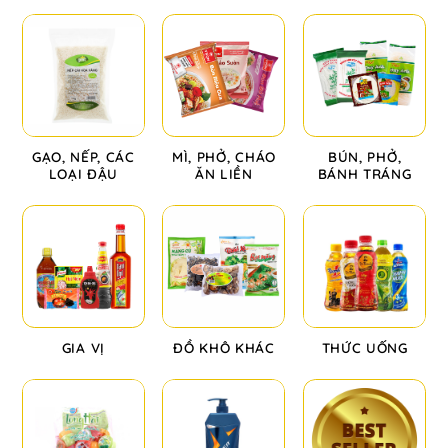
GẠO, NẾP, CÁC
MÌ, PHỞ, CHÁO
BÚN, PHỞ,
LOẠI ĐẬU
ĂN LIỀN
BÁNH TRÁNG
GIA VỊ
ĐỒ KHÔ KHÁC
THỨC UỐNG