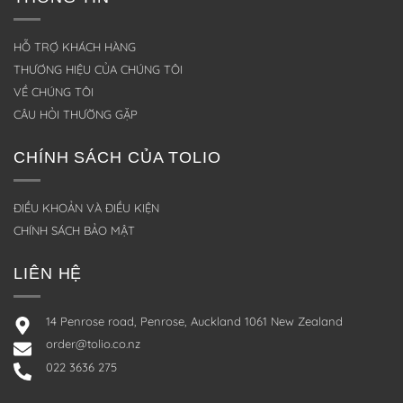
HỖ TRỢ KHÁCH HÀNG
THƯƠNG HIỆU CỦA CHÚNG TÔI
VỀ CHÚNG TÔI
CÂU HỎI THƯỜNG GẶP
CHÍNH SÁCH CỦA TOLIO
ĐIỀU KHOẢN VÀ ĐIỀU KIỆN
CHÍNH SÁCH BẢO MẬT
LIÊN HỆ
14 Penrose road, Penrose, Auckland 1061 New Zealand
order@tolio.co.nz
022 3636 275