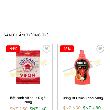
SẢN PHẨM TƯƠNG TỰ
-44%
-18%
Add to
Add to
Wishlist
Wishlist
Bột canh Vifon 14% gói
Tương ớt Chinsu chai 500g
200g
Giá
Giá
$NZ
6.00
$NZ
4.90
Giá
Giá
$NZ
2.50
$NZ
1.40
gốc
hiện