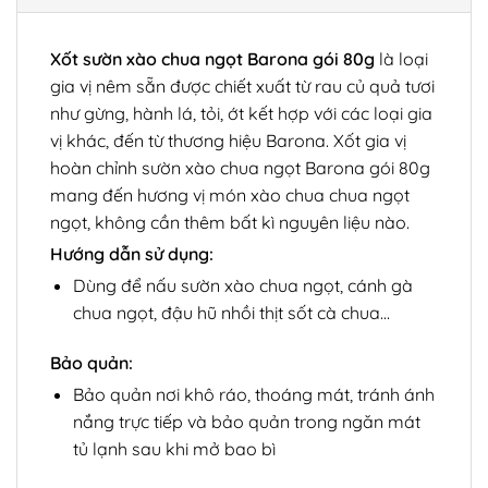
Xốt sườn xào chua ngọt Barona gói 80g
là loại
gia vị nêm sẵn được chiết xuất từ rau củ quả tươi
như gừng, hành lá, tỏi, ớt kết hợp với các loại gia
vị khác, đến từ thương hiệu Barona. Xốt gia vị
hoàn chỉnh sườn xào chua ngọt Barona gói 80g
mang đến hương vị món xào chua chua ngọt
ngọt, không cần thêm bất kì nguyên liệu nào.
Hướng dẫn sử dụng:
Dùng để nấu sườn xào chua ngọt, cánh gà
chua ngọt, đậu hũ nhồi thịt sốt cà chua…
Bảo quản:
Bảo quản nơi khô ráo, thoáng mát, tránh ánh
nắng trực tiếp và bảo quản trong ngăn mát
tủ lạnh sau khi mở bao bì