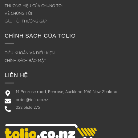
THƯƠNG HIỆU CỦA CHÚNG TÔI
VỀ CHÚNG TÔI
CÂU HỎI THƯỜNG GẶP
CHÍNH SÁCH CỦA TOLIO
ĐIỀU KHOẢN VÀ ĐIỀU KIỆN
CHÍNH SÁCH BẢO MẬT
LIÊN HỆ
14 Penrose road, Penrose, Auckland 1061 New Zealand
order@tolio.co.nz
022 3636 275