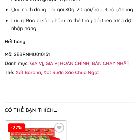
Quy cách đóng gói: gói 80g, 20 gói/hộp, 4 hộp/thùng
Lưu ý: Bao bì sản phẩm có thể thay đổi theo từng đợt
nhập hàng
Hết hàng
Mã:
SEBRNMU010151
Danh mục:
GIA VỊ
,
GIA VỊ HOÀN CHỈNH
,
BÁN CHẠY NHẤT
Thẻ:
Xốt Barona
,
Xốt Sườn Xào Chua Ngọt
CÓ THỂ BẠN THÍCH…
-27%
Add to