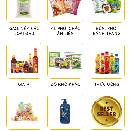
GẠO, NẾP, CÁC
MÌ, PHỞ, CHÁO
BÚN, PHỞ,
LOẠI ĐẬU
ĂN LIỀN
BÁNH TRÁNG
GIA VỊ
ĐỒ KHÔ KHÁC
THỨC UỐNG