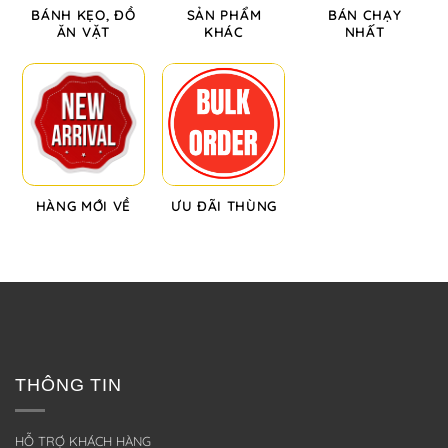
BÁNH KẸO, ĐỒ
SẢN PHẨM
BÁN CHẠY
ĂN VẶT
KHÁC
NHẤT
HÀNG MỚI VỀ
ƯU ĐÃI THÙNG
THÔNG TIN
HỖ TRỢ KHÁCH HÀNG