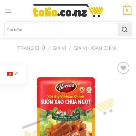
Chuyển
đến
0
nội
dung
Tìm
kiếm:
TRANG CHỦ
/
GIA VỊ
/
GIA VỊ HOÀN CHỈNH
VI
Add to
Wishlist