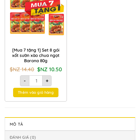
Wishlist
[Mua 7 tặng 1] Set 8 gói
xốt sườn xào chua ngọt
Barona 80g
Giá
Giá
$NZ
14.40
$NZ
10.50
gốc
hiện
là:
tại
[Mua 7 tặng 1] Set 8 gói xốt sườn xào chua ngọt Barona 80g 
$NZ
là:
-
+
14.40.
$NZ
10.50.
Thêm vào giỏ hàng
MÔ TẢ
ĐÁNH GIÁ (0)