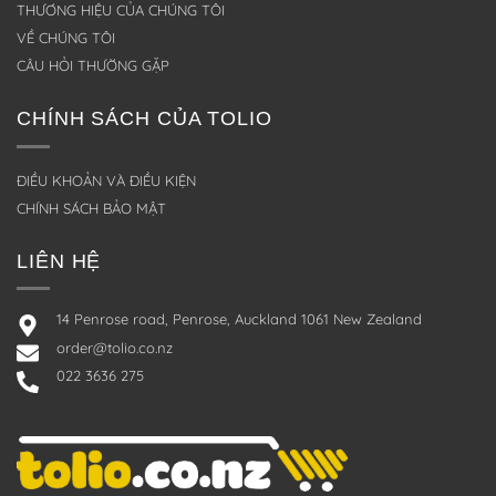
THƯƠNG HIỆU CỦA CHÚNG TÔI
VỀ CHÚNG TÔI
CÂU HỎI THƯỜNG GẶP
CHÍNH SÁCH CỦA TOLIO
ĐIỀU KHOẢN VÀ ĐIỀU KIỆN
CHÍNH SÁCH BẢO MẬT
LIÊN HỆ
14 Penrose road, Penrose, Auckland 1061 New Zealand
order@tolio.co.nz
022 3636 275