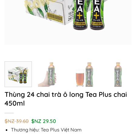
Thùng 24 chai trà ô long Tea Plus chai
450ml
Giá
Giá
$NZ
39.60
$NZ
29.50
gốc
hiện
Thương hiệu: Tea Plus Việt Nam
là:
tại
$NZ
là: