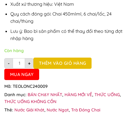
39.60.
$NZ
Xuất xứ thương hiệu: Việt Nam
29.50.
Quy cách đóng gói: Chai 450ml
ml
, 6 chai/lốc, 24
chai/thùng
Lưu ý: Bao bì sản phẩm có thể thay đổi theo từng đợt
nhập hàng
Còn hàng
Thùng 24 chai trà ô long Tea Plus chai 450ml số lượng
THÊM VÀO GIỎ HÀNG
-
+
MUA NGAY
Mã:
TEOLONC240009
Danh mục:
BÁN CHẠY NHẤT
,
HÀNG MỚI VỀ
,
THỨC UỐNG
,
THỨC UỐNG KHÔNG CỒN
Thẻ:
Nước Giải Khát
,
Nước Ngọt
,
Trà Đóng Chai