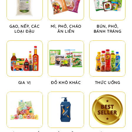
GẠO, NẾP, CÁC
MÌ, PHỞ, CHÁO
BÚN, PHỞ,
LOẠI ĐẬU
ĂN LIỀN
BÁNH TRÁNG
GIA VỊ
ĐỒ KHÔ KHÁC
THỨC UỐNG