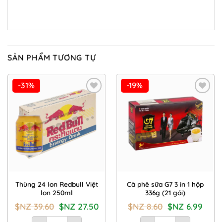
SẢN PHẨM TƯƠNG TỰ
-31%
-19%
Add to
Add to
Wishlist
Wishlist
Thùng 24 lon Redbull Việt
Cà phê sữa G7 3 in 1 hộp
lon 250ml
336g (21 gói)
Giá
Giá
Giá
Giá
$NZ
39.60
$NZ
27.50
$NZ
8.60
$NZ
6.99
gốc
hiện
gốc
hiện
là:
tại
là:
tại
Thùng 24 lon Redbull Việt lon 250ml số lượng
Cà phê sữa G7 3 in 1 hộ