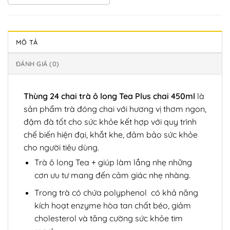
MÔ TẢ
ĐÁNH GIÁ (0)
Thùng 24 chai trà ô long Tea Plus chai 450ml
là
sản phẩm trà đóng chai với hương vị thơm ngon,
đậm đà tốt cho sức khỏe kết hợp với quy trình
chế biến hiện đại, khắt khe, đảm bảo sức khỏe
cho người tiêu dùng.
Trà ô long Tea + giúp làm lắng nhẹ những
cơn ưu tư mang đến cảm giác nhẹ nhàng.
Trong trà có chứa polyphenol có khả năng
kích hoạt enzyme hòa tan chất béo, giảm
cholesterol và tăng cường sức khỏe tim