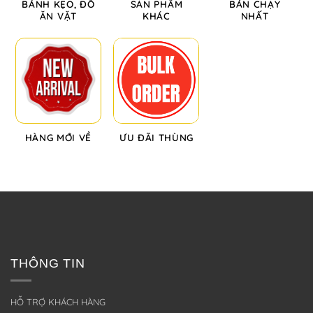
BÁNH KẸO, ĐỒ
SẢN PHẨM
BÁN CHẠY
ĂN VẶT
KHÁC
NHẤT
HÀNG MỚI VỀ
ƯU ĐÃI THÙNG
THÔNG TIN
HỖ TRỢ KHÁCH HÀNG