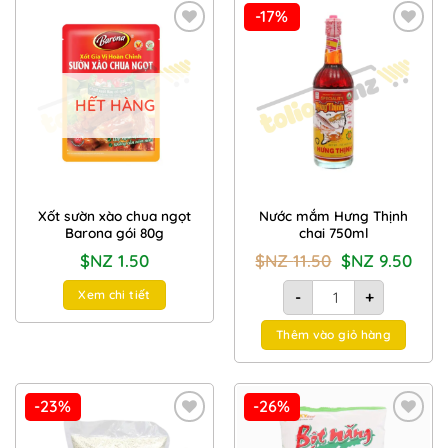
-17%
Add to
Add to
Wishlist
Wishlist
HẾT HÀNG
Xốt sườn xào chua ngọt
Nước mắm Hưng Thịnh
Barona gói 80g
chai 750ml
Giá
Giá
$NZ
1.50
$NZ
11.50
$NZ
9.50
gốc
hiện
là:
tại
Nước mắm Hưng Thịnh c
$NZ
là:
Xem chi tiết
-
+
11.50.
$NZ
9.50.
Thêm vào giỏ hàng
-23%
-26%
Add to
Add to