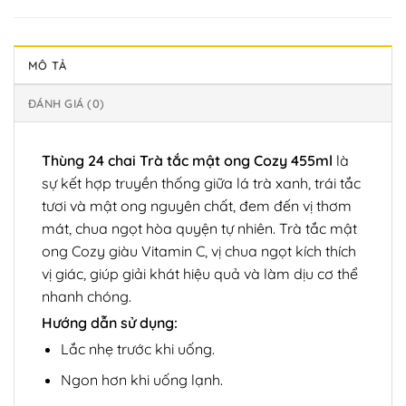
MÔ TẢ
ĐÁNH GIÁ (0)
Thùng 24 chai Trà tắc mật ong Cozy 455ml
là
sự kết hợp truyền thống giữa lá trà xanh, trái tắc
tươi và mật ong nguyên chất, đem đến vị thơm
mát, chua ngọt hòa quyện tự nhiên. Trà tắc mật
ong Cozy giàu Vitamin C, vị chua ngọt kích thích
vị giác, giúp giải khát hiệu quả và làm dịu cơ thể
nhanh chóng.
Hướng dẫn sử dụng:
Lắc nhẹ trước khi uống.
Ngon hơn khi uống lạnh.