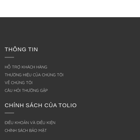
THÔNG TIN
HỖ TRỢ KHÁCH HÀNG
THƯƠNG HIỆU CỦA CHÚNG TÔI
VỀ CHÚNG TÔI
CÂU HỎI THƯỜNG GẶP
CHÍNH SÁCH CỦA TOLIO
ĐIỀU KHOẢN VÀ ĐIỀU KIỆN
CHÍNH SÁCH BẢO MẬT