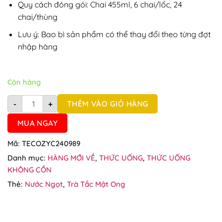
Quy cách đóng gói: Chai 455ml, 6 chai/lốc, 24
chai/thùng
Lưu ý: Bao bì sản phẩm có thể thay đổi theo từng đợt
nhập hàng
Còn hàng
Thùng 24 chai trà tắc mật ong Cozy 455ml số lượng
THÊM VÀO GIỎ HÀNG
-
+
MUA NGAY
Mã:
TECOZYC240989
Danh mục:
HÀNG MỚI VỀ
,
THỨC UỐNG
,
THỨC UỐNG
KHÔNG CỒN
Thẻ:
Nước Ngọt
,
Trà Tắc Mật Ong