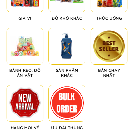
GIA VỊ
ĐỒ KHÔ KHÁC
THỨC UỐNG
BÁNH KẸO, ĐỒ
SẢN PHẨM
BÁN CHẠY
ĂN VẶT
KHÁC
NHẤT
HÀNG MỚI VỀ
ƯU ĐÃI THÙNG