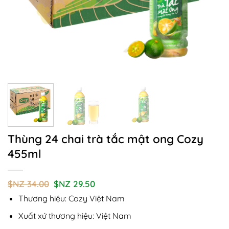
Thùng 24 chai trà tắc mật ong Cozy
455ml
Giá
Giá
$NZ
34.00
$NZ
29.50
gốc
hiện
Thương hiệu: Cozy Việt Nam
là:
tại
$NZ
là:
34.00.
$NZ
Xuất xứ thương hiệu: Việt Nam
29.50.