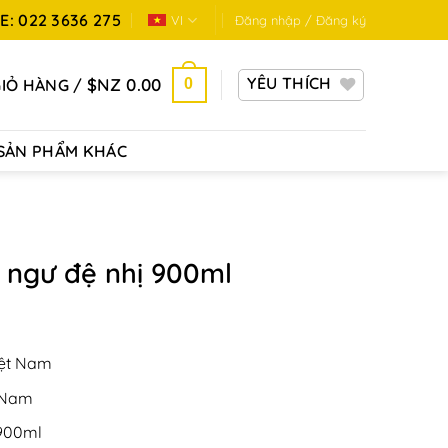
: 022 3636 275
VI
Đăng nhập / Đăng ký
YÊU THÍCH
$NZ
0.00
GIỎ HÀNG /
0
SẢN PHẨM KHÁC
ngư đệ nhị 900ml
iệt Nam
t Nam
 900ml