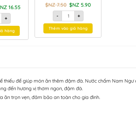
Giá
Giá
$NZ
7.50
$NZ
5.90
iá
Giá
$NZ
16.55
gốc
hiện
ốc
hiện
là:
tại
Nước mắm Nam Ngư 750ml số lượng
:
tại
0ml số lượng
mắm Nam Ngư siêu tiết kiệm 4.8L số lượng
-
+
$NZ
là:
+
NZ
là:
7.50.
$NZ
5.00.
$NZ
5.90.
16.55.
Thêm vào giỏ hàng
iỏ hàng
thể thiếu để giúp món ăn thêm đậm đà. Nước chấm Nam Ngư đ
mang đến hương vị thơm ngon, đậm đà.
n trọn vẹn, đảm bảo an toàn cho gia đình.