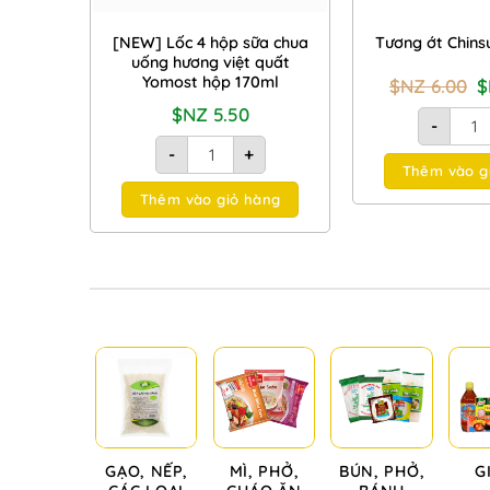
[NEW] Lốc 4 hộp sữa chua
Tương ớt Chins
uống hương việt quất
G
Yomost hộp 170ml
$NZ
6.00
g
là
$NZ
5.50
Tương
-
$
[NEW] Lốc 4 hộp sữa chua uống hương việt 
6.
-
+
Thêm vào g
Thêm vào giỏ hàng
GẠO, NẾP,
MÌ, PHỞ,
BÚN, PHỞ,
G