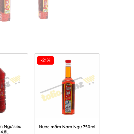
-21%
Add to
Add to
Wishlist
Wishlist
 Ngư siêu
Nước mắm Nam Ngư 750ml
 4.8L