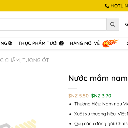
HOTLINE
ÙNG🚀
THỰC PHẨM TƯƠI 🥝
HÀNG MỚI VỀ
C CHẤM, TƯƠNG ỚT
Nước mắm nam 
Add to
Giá
Giá
$NZ
5.50
$NZ
3.70
Wishlist
gốc
hiện
Thương hiệu: Nam ngư V
là:
tại
$NZ
là:
5.50.
$NZ
Xuất xứ thương hiệu: Việ
3.70.
Quy cách đóng gói: Chai