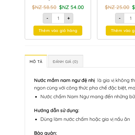
Giá
Giá
G
$NZ
58.50
$NZ
54.00
$NZ
25.00
gốc
hiện
g
là:
tại
là
Thùng 15 chai nước mắm nam ngư đệ nhị 90
Nước 
-
+
-
$NZ
là:
$
58.50.
$NZ
2
54.00.
Thêm vào giỏ hàng
Thêm vào g
MÔ TẢ
ĐÁNH GIÁ (0)
Nước mắm nam ngư đệ nhị
là gia vị không 
ngon cùng với công thức pha chế đặc biệt, 
Nước chấm Nam Ngư mang đến những bữa ă
Hướng dẫn sử dụng:
Dùng làm nước chấm hoặc gia vị nấu ăn
Bảo quản: