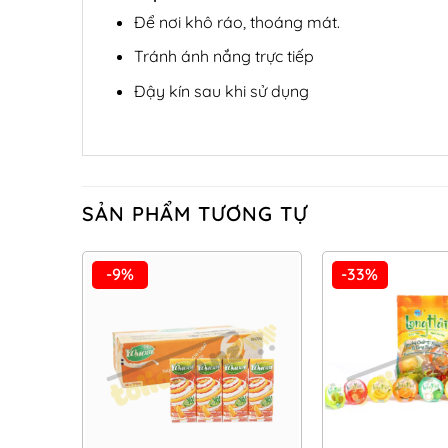
Để nơi khô ráo, thoáng mát.
Tránh ánh nắng trực tiếp
Đậy kín sau khi sử dụng
SẢN PHẨM TƯƠNG TỰ
-9%
-33%
Add to
Wishlist