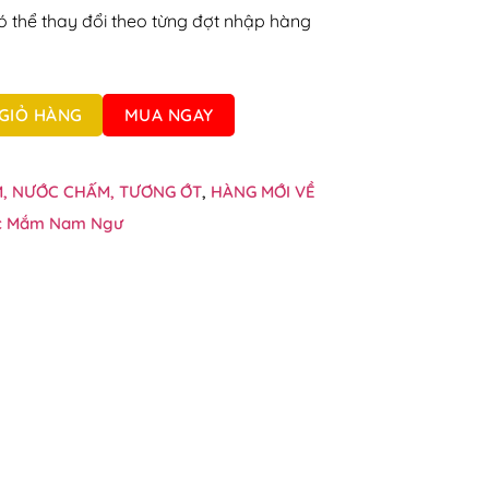
ó thể thay đổi theo từng đợt nhập hàng
 900ml số lượng
GIỎ HÀNG
MUA NGAY
, NƯỚC CHẤM, TƯƠNG ỚT
,
HÀNG MỚI VỀ
c Mắm Nam Ngư