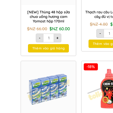
[NEW] Thùng 48 hộp sữa
Thạch rau câu L
chua uống hương cam
cây đủ vị t
Yomost hộp 170ml
G
$NZ
4.80
g
Giá
Giá
$NZ
66.00
$NZ
60.00
là
Thạch
gốc
hiện
-
$
là:
tại
[NEW] Thùng 48 hộp sữa chua uống hương 
4.
-
+
$NZ
là:
66.00.
$NZ
Thêm vào g
60.00.
Thêm vào giỏ hàng
-18%
Add to
Wishlist