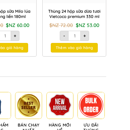
ộp sữa Milo lúa
Thùng 24 hộp sữa dừa tươi
ng liền 180ml
Vietcoco premium 330 ml
Giá
Giá
Giá
Giá
00
$NZ
60.00
$NZ
72.00
$NZ
53.00
gốc
hiện
gốc
hiện
là:
tại
là:
tại
Thùng 48 hộp sữa Milo lúa mạch uống liền 180ml số lượng
Thùng 24 hộp sữa dừa tươi Vietc
+
-
+
$NZ
là:
$NZ
là:
66.00.
$NZ
72.00.
$NZ
60.00.
53.00.
ào giỏ hàng
Thêm vào giỏ hàng
PHẨM
BÁN CHẠY
HÀNG MỚI
ƯU ĐÃI