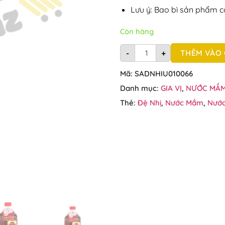
Lưu ý: Bao bì sản phẩm c
Còn hàng
Nước mắm nam ngư đệ nhị
THÊM VÀO 
-
+
Mã:
SADNHIU010066
Danh mục:
GIA VỊ
,
NƯỚC MẮM
Thẻ:
Đệ Nhị
,
Nước Mắm
,
Nướ