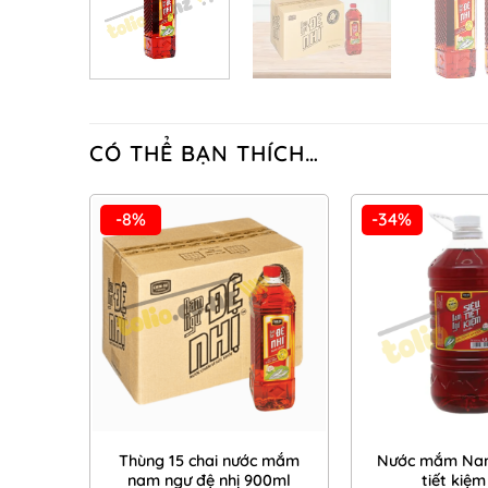
CÓ THỂ BẠN THÍCH…
-8%
-34%
Add to
Wishlist
Thùng 15 chai nước mắm
Nước mắm Nam
nam ngư đệ nhị 900ml
tiết kiệm