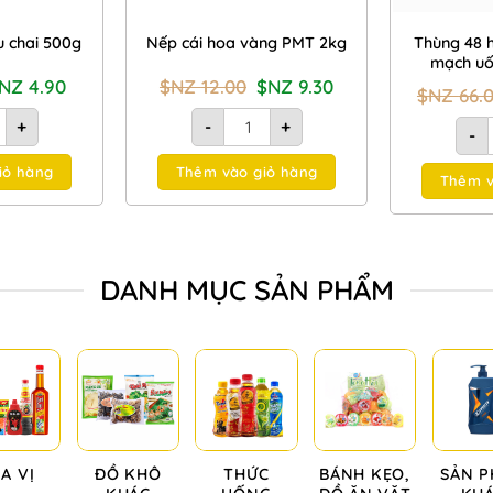
Thùng 48 h
u chai 500g
Nếp cái hoa vàng PMT 2kg
mạch uố
iá
Giá
Giá
Giá
$NZ
4.90
$NZ
12.00
$NZ
9.30
$NZ
66.
ốc
hiện
gốc
hiện
:
tại
là:
tại
 ớt Chinsu chai 500g số lượng
Nếp cái hoa vàng PMT 2kg số lượng
+
-
+
NZ
là:
$NZ
là:
-
quất Yomost hộp 170ml số lượng
00.
$NZ
12.00.
$NZ
4.90.
9.30.
iỏ hàng
Thêm vào giỏ hàng
Thêm v
DANH MỤC SẢN PHẨM
IA VỊ
ĐỒ KHÔ
THỨC
BÁNH KẸO,
SẢN 