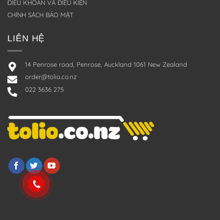
ĐIỀU KHOẢN VÀ ĐIỀU KIỆN
CHÍNH SÁCH BẢO MẬT
LIÊN HỆ
14 Penrose road, Penrose, Auckland 1061 New Zealand
order@tolio.co.nz
022 3636 275