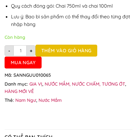
Quy cách đóng gói: Chai 750ml và chai 100ml
Lưu ý: Bao bì sản phẩm có thể thay đổi theo từng đợt
nhập hàng
Còn hàng
Nước mắm Nam Ngư 750ml số lượng
THÊM VÀO GIỎ HÀNG
-
+
MUA NGAY
Mã:
SANNGUU010065
Danh mục:
GIA VỊ
,
NƯỚC MẮM, NƯỚC CHẤM, TƯƠNG ỚT
,
HÀNG MỚI VỀ
Thẻ:
Nam Ngư
,
Nước Mắm
CÓ THỂ BẠN THÍCH…