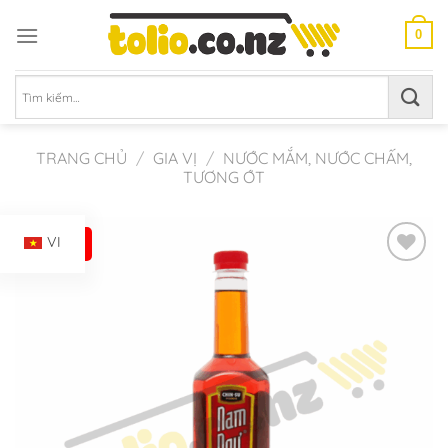
Chuyển
đến
0
nội
dung
Tìm
kiếm:
TRANG CHỦ
/
GIA VỊ
/
NƯỚC MẮM, NƯỚC CHẤM,
TƯƠNG ỚT
-21%
VI
Add to
Wishlist