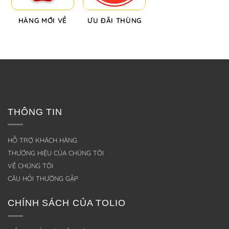
HÀNG MỚI VỀ
ƯU ĐÃI THÙNG
THÔNG TIN
HỖ TRỢ KHÁCH HÀNG
THƯƠNG HIỆU CỦA CHÚNG TÔI
VỀ CHÚNG TÔI
CÂU HỎI THƯỜNG GẶP
CHÍNH SÁCH CỦA TOLIO