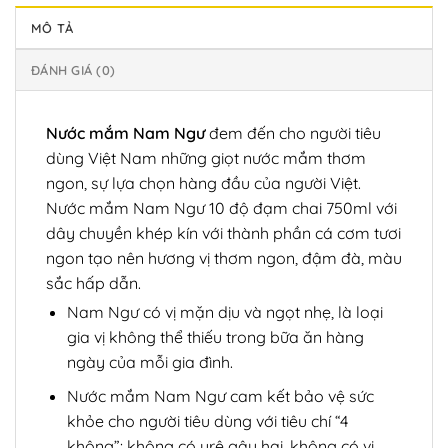
MÔ TẢ
ĐÁNH GIÁ (0)
Nước mắm Nam Ngư
đem đến cho người tiêu
dùng Việt Nam những giọt nước mắm thơm
ngon, sự lựa chọn hàng đầu của người Việt.
Nước mắm Nam Ngư 10 độ đạm chai 750ml với
dây chuyền khép kín với thành phần cá cơm tươi
ngon tạo nên hương vị thơm ngon, đậm đà, màu
sắc hấp dẫn.
Nam Ngư có vị mặn dịu và ngọt nhẹ, là loại
gia vị không thể thiếu trong bữa ăn hàng
ngày của mỗi gia đình.
Nước mắm Nam Ngư cam kết bảo vệ sức
khỏe cho người tiêu dùng với tiêu chí “4
không”: không có urê gây hại, không có vi