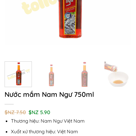
Nước mắm Nam Ngư 750ml
Giá
Giá
$NZ
7.50
$NZ
5.90
gốc
hiện
Thương hiệu: Nam Ngư Việt Nam
là:
tại
$NZ
là:
7.50.
$NZ
Xuất xứ thương hiệu: Việt Nam
5.90.