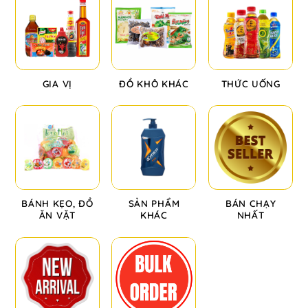
GIA VỊ
ĐỒ KHÔ KHÁC
THỨC UỐNG
BÁNH KẸO, ĐỒ
SẢN PHẨM
BÁN CHẠY
ĂN VẶT
KHÁC
NHẤT