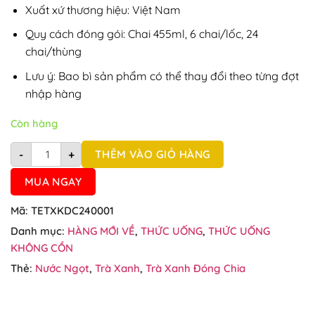
39.60.
$NZ
Xuất xứ thương hiệu: Việt Nam
29.50.
Quy cách đóng gói: Chai 455ml, 6 chai/lốc, 24
chai/thùng
Lưu ý: Bao bì sản phẩm có thể thay đổi theo từng đợt
nhập hàng
Còn hàng
Thùng 24 chai Trà xanh không độ chai 455ml số lượng
THÊM VÀO GIỎ HÀNG
-
+
MUA NGAY
Mã:
TETXKDC240001
Danh mục:
HÀNG MỚI VỀ
,
THỨC UỐNG
,
THỨC UỐNG
KHÔNG CỒN
Thẻ:
Nước Ngọt
,
Trà Xanh
,
Trà Xanh Đóng Chia