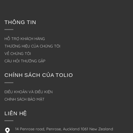
THÔNG TIN
HỖ TRỢ KHÁCH HÀNG
THƯƠNG HIỆU CỦA CHÚNG TÔI
VỀ CHÚNG TÔI
CÂU HỎI THƯỜNG GẶP
CHÍNH SÁCH CỦA TOLIO
ĐIỀU KHOẢN VÀ ĐIỀU KIỆN
CHÍNH SÁCH BẢO MẬT
LIÊN HỆ
14 Penrose road, Penrose, Auckland 1061 New Zealand