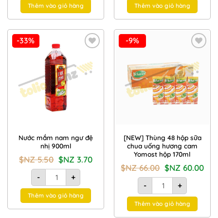
Thêm vào giỏ hàng
Thêm vào giỏ hàng
-33%
-9%
Add to
Add to
Wishlist
Wishlist
Nước mắm nam ngư đệ
[NEW] Thùng 48 hộp sữa
nhị 900ml
chua uống hương cam
Yomost hộp 170ml
Giá
Giá
$NZ
5.50
$NZ
3.70
gốc
hiện
Giá
Giá
$NZ
66.00
$NZ
60.00
là:
tại
Nước mắm nam ngư đệ nhị 900ml số lượng
gốc
hiện
$NZ
là:
-
+
là:
tại
[NEW] Thùng 48 hộp sữ
5.50.
$NZ
$NZ
là:
-
+
3.70.
66.00.
$NZ
Thêm vào giỏ hàng
60.00
Thêm vào giỏ hàng