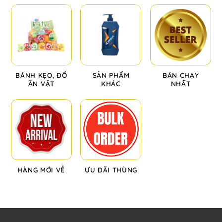
BÁNH KẸO, ĐỒ
SẢN PHẨM
BÁN CHẠY
ĂN VẶT
KHÁC
NHẤT
HÀNG MỚI VỀ
ƯU ĐÃI THÙNG