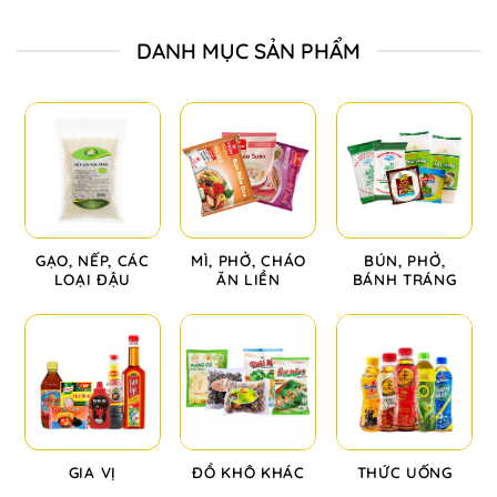
DANH MỤC SẢN PHẨM
GẠO, NẾP, CÁC
MÌ, PHỞ, CHÁO
BÚN, PHỞ,
LOẠI ĐẬU
ĂN LIỀN
BÁNH TRÁNG
GIA VỊ
ĐỒ KHÔ KHÁC
THỨC UỐNG