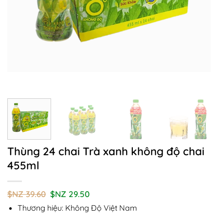
Thùng 24 chai Trà xanh không độ chai
455ml
Giá
Giá
$NZ
39.60
$NZ
29.50
gốc
hiện
Thương hiệu: Không Độ Việt Nam
là:
tại
$NZ
là: