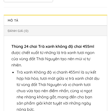
MÔ TẢ
ĐÁNH GIÁ (0)
Thùng 24 chai Trà xanh không độ chai 455ml
được chiết xuất từ những lá trà xanh tươi ngon
của vùng đất Thái Nguyên tạo nên mùi vị tự
nhiên.
Trà xanh Không độ vị chanh 455ml là sự kết
hợp hài hòa, tươi mát giữa vị trà xanh chát dịu
từ vùng đất Thái Nguyên và vị chanh tươi
chua vừa tạo nên điểm nhấn, cùng vị ngọt
nhẹ nhàng không gắt, mang đến cho bạn
sản phẩm giải khát tuyệt vời những ngày
nóng bức.