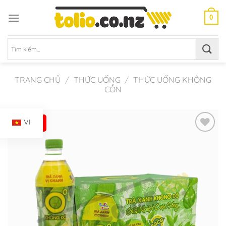
Chuyển
đến
0
nội
dung
Tìm
kiếm:
TRANG CHỦ
/
THỨC UỐNG
/
THỨC UỐNG KHÔNG
CỒN
-26%
VI
Add to
Wishlist