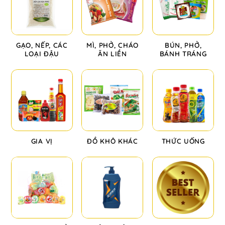
GẠO, NẾP, CÁC
MÌ, PHỞ, CHÁO
BÚN, PHỞ,
LOẠI ĐẬU
ĂN LIỀN
BÁNH TRÁNG
GIA VỊ
ĐỒ KHÔ KHÁC
THỨC UỐNG