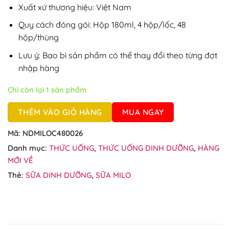
66.00.
$NZ
Xuất xứ thương hiệu: Việt Nam
60.00.
Quy cách đóng gói: Hộp 180ml, 4 hộp/lốc, 48
hộp/thùng
Lưu ý: Bao bì sản phẩm có thể thay đổi theo từng đợt
nhập hàng
Chỉ còn lại 1 sản phẩm
THÊM VÀO GIỎ HÀNG
MUA NGAY
Mã:
NDMILOC480026
Danh mục:
THỨC UỐNG
,
THỨC UỐNG DINH DƯỠNG
,
HÀNG
MỚI VỀ
Thẻ:
SỮA DINH DƯỠNG
,
SỮA MILO