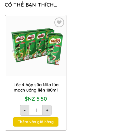
CÓ THỂ BẠN THÍCH…
Add to
Wishlist
Lốc 4 hộp sữa Milo lúa
mạch uống liền 180ml
$NZ
5.50
Lốc 4 hộp sữa Milo lúa mạch uống liền 180ml số lượng
-
+
Thêm vào giỏ hàng