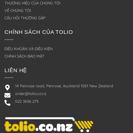
THƯƠNG HIỆU CỦA CHÚNG TÔI
VỀ CHÚNG TÔI
CÂU HỎI THƯỜNG GẶP
CHÍNH SÁCH CỦA TOLIO
ĐIỀU KHOẢN VÀ ĐIỀU KIỆN
CHÍNH SÁCH BẢO MẬT
LIÊN HỆ
14 Penrose road, Penrose, Auckland 1061 New Zealand
order@tolio.co.nz
022 3636 275