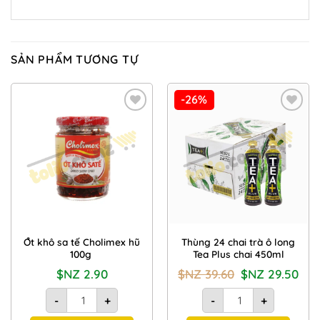
SẢN PHẨM TƯƠNG TỰ
-26%
Add to
Add to
Wishlist
Wishlist
Ớt khô sa tế Cholimex hũ
Thùng 24 chai trà ô long
100g
Tea Plus chai 450ml
Giá
Giá
$NZ
2.90
$NZ
39.60
$NZ
29.50
gốc
hiện
là:
tại
Ớt khô sa tế Cholimex hũ 100g số lượng
Thùng 24 chai trà ô lon
$NZ
là:
-
+
-
+
39.60.
$NZ
29.50