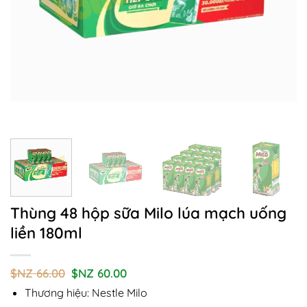
Thùng 48 hộp sữa Milo lúa mạch uống
liền 180ml
Giá
Giá
$NZ
66.00
$NZ
60.00
gốc
hiện
Thương hiệu: Nestle Milo
là:
tại
$NZ
là: