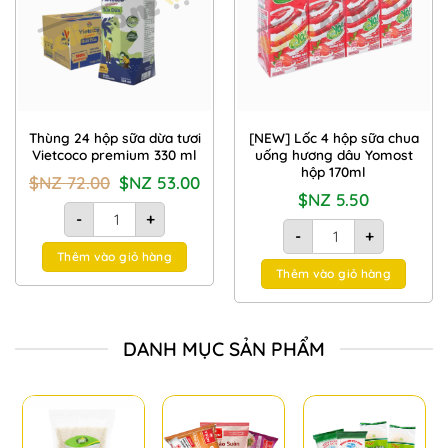
Thùng 24 hộp sữa dừa tươi
[NEW] Lốc 4 hộp sữa chua
Vietcoco premium 330 ml
uống hương dâu Yomost
hộp 170ml
Giá
Giá
$NZ
72.00
$NZ
53.00
gốc
hiện
$NZ
5.50
là:
tại
Thùng 24 hộp sữa dừa tươi Vietcoco premium 330 ml số lượn
$NZ
là:
-
+
[NEW] Lốc 4 hộp sữa c
72.00.
$NZ
-
+
53.00.
Thêm vào giỏ hàng
Thêm vào giỏ hàng
DANH MỤC SẢN PHẨM