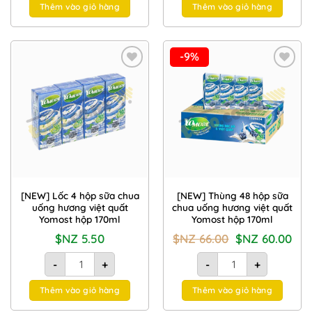
Thêm vào giỏ hàng
Thêm vào giỏ hàng
-9%
Add to
Add to
Wishlist
Wishlist
[NEW] Lốc 4 hộp sữa chua
[NEW] Thùng 48 hộp sữa
uống hương việt quất
chua uống hương việt quất
Yomost hộp 170ml
Yomost hộp 170ml
Giá
Giá
$NZ
5.50
$NZ
66.00
$NZ
60.00
gốc
hiện
là:
tại
[NEW] Lốc 4 hộp sữa chua uống hương việt quất Yomost hộp
[NEW] Thùng 48 hộp sữ
$NZ
là:
-
+
-
+
66.00.
$NZ
60.00
Thêm vào giỏ hàng
Thêm vào giỏ hàng