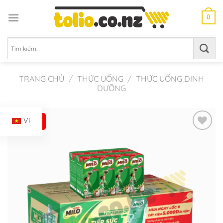
Chuyển
đến
0
nội
dung
Tìm
kiếm:
TRANG CHỦ
/
THỨC UỐNG
/
THỨC UỐNG DINH
DƯỠNG
-9%
VI
Add to
Wishlist