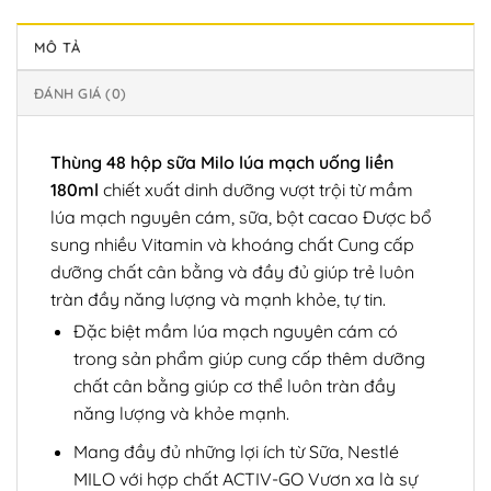
MÔ TẢ
ĐÁNH GIÁ (0)
Thùng 48 hộp sữa Milo lúa mạch uống liền
180ml
chiết xuất dinh dưỡng vượt trội từ mầm
lúa mạch nguyên cám, sữa, bột cacao Được bổ
sung nhiều Vitamin và khoáng chất Cung cấp
dưỡng chất cân bằng và đầy đủ giúp trẻ luôn
tràn đầy năng lượng và mạnh khỏe, tự tin.
Đặc biệt mầm lúa mạch nguyên cám có
trong sản phẩm giúp cung cấp thêm dưỡng
chất cân bằng giúp cơ thể luôn tràn đầy
năng lượng và khỏe mạnh.
Mang đầy đủ những lợi ích từ Sữa, Nestlé
MILO với hợp chất ACTIV-GO Vươn xa là sự