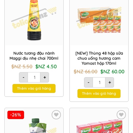
Add to
Add to
Wishlist
Wishlist
Nước tương đậu nành
[NEW] Thùng 48 hộp sữa
Maggi dịu nhẹ chai 700ml
chua uống hương cam
Yomost hộp 170ml
Giá
Giá
$NZ
5.50
$NZ
4.50
gốc
hiện
Giá
Giá
$NZ
66.00
$NZ
60.00
là:
tại
Nước tương đậu nành Maggi dịu nhẹ chai 700ml số lượng
gốc
hiện
$NZ
là:
-
+
là:
tại
[NEW] Thùng 48 hộp sữ
5.50.
$NZ
$NZ
là:
-
+
4.50.
66.00.
$NZ
Thêm vào giỏ hàng
60.00
Thêm vào giỏ hàng
-26%
Add to
Add to
Wishlist
Wishlist