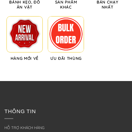
BÁNH KẸO, ĐỒ
SẢN PHẨM
BÁN CHẠY
ĂN VẶT
KHÁC
NHẤT
HÀNG MỚI VỀ
ƯU ĐÃI THÙNG
THÔNG TIN
HỖ TRỢ KHÁCH HÀNG