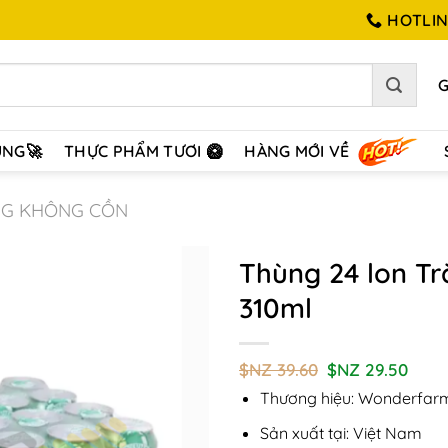
HOTLINE
ÙNG🚀
THỰC PHẨM TƯƠI 🥝
HÀNG MỚI VỀ
NG KHÔNG CỒN
Thùng 24 lon T
310ml
Add to
Wishlist
Giá
Giá
$NZ
39.60
$NZ
29.50
gốc
hiện
Thương hiệu: Wonderfar
là:
tại
$NZ
là:
39.60.
$NZ
Sản xuất tại: Việt Nam