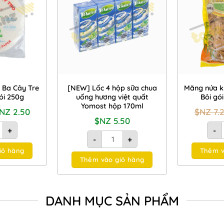
Wishlist
Wishlist
 Ba Cây Tre
[NEW] Lốc 4 hộp sữa chua
Măng nứa k
ói 250g
uống hương việt quất
Bôi gó
Yomost hộp 170ml
iá
Giá
$NZ
2.50
$NZ
7.
ốc
hiện
$NZ
5.50
:
tại
tráng tròn Ba Cây Tre size 22cm gói 250g số lượng
+
-
NZ
là:
iệt quất Yomost hộp 170ml số lượng
[NEW] Lốc 4 hộp sữa chua uống hương 
50.
$NZ
-
+
2.50.
iỏ hàng
Thêm v
Thêm vào giỏ hàng
DANH MỤC SẢN PHẨM