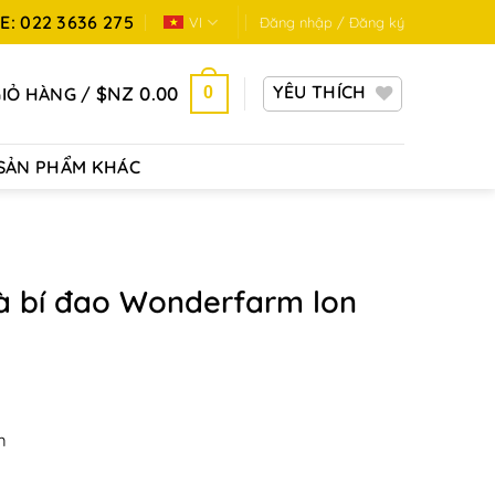
: 022 3636 275
VI
Đăng nhập / Đăng ký
YÊU THÍCH
$NZ
0.00
GIỎ HÀNG /
0
SẢN PHẨM KHÁC
rà bí đao Wonderfarm lon
m