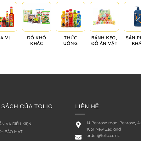
IA VỊ
ĐỒ KHÔ
THỨC
BÁNH KẸO,
SẢN 
KHÁC
UỐNG
ĐỒ ĂN VẶT
KH
 SÁCH CỦA TOLIO
LIÊN HỆ
14 Penrose road, Penrose, A
N VÀ ĐIỀU KIỆN
1061 New Zealand
CH BẢO MẬT
order@tolio.co.nz