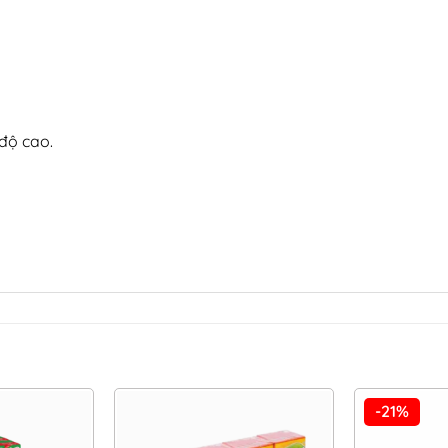
 độ cao.
-21%