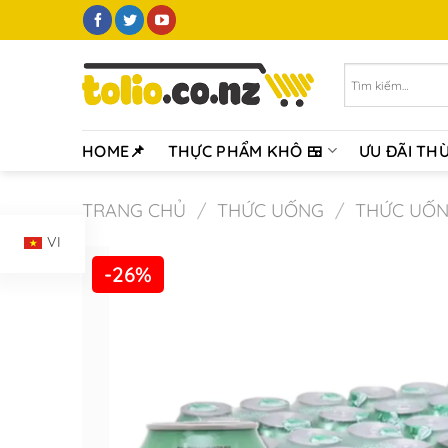
Chuyển
đến
nội
Tìm
dung
kiếm:
HOME📌
THỰC PHẨM KHÔ 🍱
ƯU ĐÃI TH
TRANG CHỦ
/
THỨC UỐNG
/
THỨC UỐ
VI
-26%