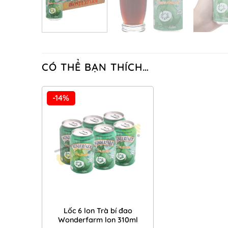
CÓ THỂ BẠN THÍCH…
-14%
Add to
Wishlist
Lốc 6 lon Trà bí đao
Wonderfarm lon 310ml