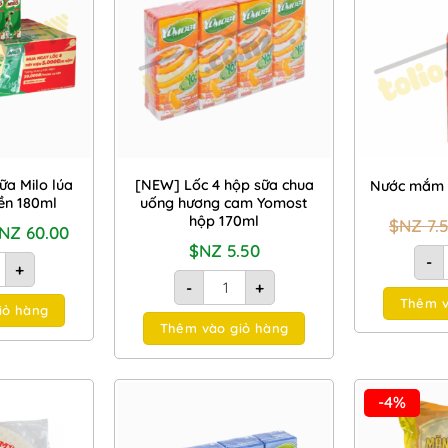
Add to
Add to
Wishlist
Wishlist
ữa Milo lúa
[NEW] Lốc 4 hộp sữa chua
Nước mắm 
ền 180ml
uống hương cam Yomost
hộp 170ml
$NZ
7.
iá
Giá
$NZ
60.00
ốc
hiện
$NZ
5.50
:
tại
0g/500g số lượng
 48 hộp sữa Milo lúa mạch uống liền 180ml số lượng
-
+
NZ
là:
[NEW] Lốc 4 hộp sữa chua uống hương
6.00.
$NZ
-
+
60.00.
Thêm v
iỏ hàng
Thêm vào giỏ hàng
-4%
Add to
Add to