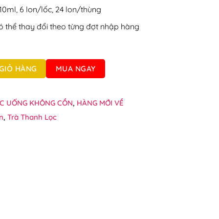
.
0ml, 6 lon/lốc, 24 lon/thùng
ó thể thay đổi theo từng đợt nhập hàng
Wonderfarm lon 310ml số lượng
GIỎ HÀNG
MUA NGAY
C UỐNG KHÔNG CỒN
,
HÀNG MỚI VỀ
n
,
Trà Thanh Lọc