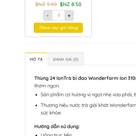
Giá
Giá
$NZ
9.90
$NZ
8.50
gốc
hiện
là:
tại
Lốc 6 lon Trà bí đao Wonderfarm lon 310ml 
-
+
$NZ
là:
9.90.
$NZ
8.50.
Thêm vào giỏ hàng
MÔ TẢ
ĐÁNH GIÁ (0)
Thùng 24 lonTrà bí đao Wonderfarm lon 31
thơm ngon.
Sản phẩm có hương vị ngọt nhẹ vừa phải, thơ
Thương hiệu nước trà giải khát Wonderfarm
sức khỏe.
Hướng dẫn sử dụng:
Uống trực tiếp