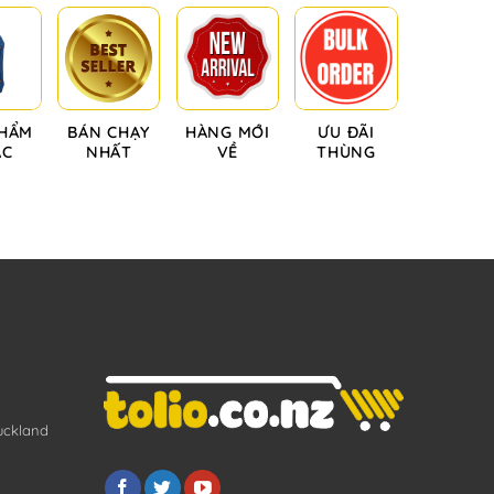
PHẨM
BÁN CHẠY
HÀNG MỚI
ƯU ĐÃI
ÁC
NHẤT
VỀ
THÙNG
uckland