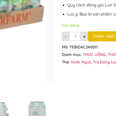
29.50
Quy cách đóng gói: Lon 31
Lưu ý: Bao bì sản phẩm c
Còn hàng
Thùng 24 lon Trà bí đao 
THÊM VÀO 
-
+
Mã:
TEBIDAC240011
Danh mục:
THỨC UỐNG
,
THỨ
Thẻ:
Nước Ngọt
,
Trà Đóng Lo