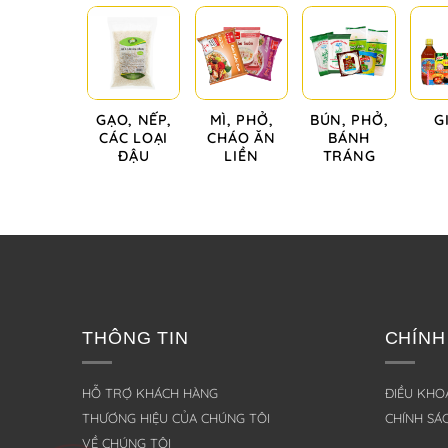
GẠO, NẾP,
MÌ, PHỞ,
BÚN, PHỞ,
G
CÁC LOẠI
CHÁO ĂN
BÁNH
ĐẬU
LIỀN
TRÁNG
THÔNG TIN
CHÍNH
HỖ TRỢ KHÁCH HÀNG
ĐIỀU KHOẢ
THƯƠNG HIỆU CỦA CHÚNG TÔI
CHÍNH SÁ
VỀ CHÚNG TÔI