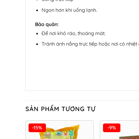
Ngon hơn khi uống lạnh.
Bảo quản:
Để nơi khô ráo, thoáng mát.
Tránh ánh nắng trực tiếp hoặc nơi có nhiệt
SẢN PHẨM TƯƠNG TỰ
-15%
-9%