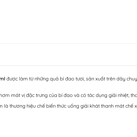
số lượng
0ml
được làm từ những quả bí đao tươi, sản xuất trên dây chuyề
m mát vị đặc trưng của bí đao và có tác dụng giải nhiệt, than
 là thương hiệu chế biến thức uống giải khát thanh mát chế 