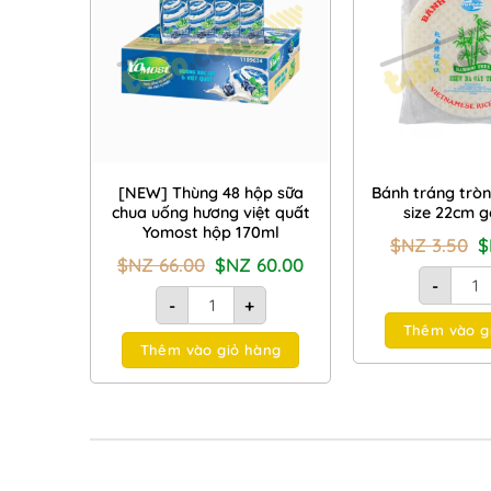
Wishlist
[NEW] Thùng 48 hộp sữa
Bánh tráng tròn
chua uống hương việt quất
size 22cm g
Yomost hộp 170ml
G
$NZ
3.50
g
Giá
Giá
$NZ
66.00
$NZ
60.00
là
Bánh 
gốc
hiện
-
$
là:
tại
[NEW] Thùng 48 hộp sữa chua uống hương v
3.
-
+
$NZ
là:
66.00.
$NZ
Thêm vào g
60.00.
Thêm vào giỏ hàng