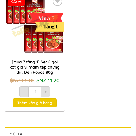
-22%
Add to
Wishlist
[Mua 7 tặng 1] Set 8 gói
xốt gia vị mắm tép chưng
thịt Deli Foods 80g
Giá
Giá
$NZ
14.40
$NZ
11.20
gốc
hiện
là:
tại
[Mua 7 tặng 1] Set 8 gói xốt gia vị mắm tép chưng thịt Deli 
$NZ
là:
-
+
14.40.
$NZ
11.20.
Thêm vào giỏ hàng
MÔ TẢ