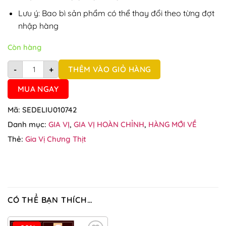
Lưu ý: Bao bì sản phẩm có thể thay đổi theo từng đợt
nhập hàng
Còn hàng
Xốt gia vị mắm tép chưng thịt Deli Foods 80g số lượng
THÊM VÀO GIỎ HÀNG
-
+
MUA NGAY
Mã:
SEDELIU010742
Danh mục:
GIA VỊ
,
GIA VỊ HOÀN CHỈNH
,
HÀNG MỚI VỀ
Thẻ:
Gia Vị Chưng Thịt
CÓ THỂ BẠN THÍCH…