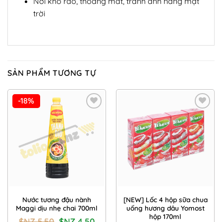
Nơi khô ráo, thoáng mát, tránh ánh nắng mặt
trời
SẢN PHẨM TƯƠNG TỰ
-18%
Add to
Add to
Wishlist
Wishlist
Nước tương đậu nành
[NEW] Lốc 4 hộp sữa chua
Maggi dịu nhẹ chai 700ml
uống hương dâu Yomost
hộp 170ml
Giá
Giá
$NZ
5.50
$NZ
4.50