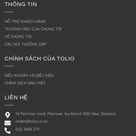
THÔNG TIN
HỖ TRỢ KHÁCH HÀNG
THƯƠNG HIỆU CỦA CHÚNG TÔI
VỀ CHÚNG TÔI
CÂU HỎI THƯỜNG GẶP
CHÍNH SÁCH CỦA TOLIO
ĐIỀU KHOẢN VÀ ĐIỀU KIỆN
CHÍNH SÁCH BẢO MẬT
LIÊN HỆ
14 Penrose road, Penrose, Auckland 1061 New Zealand
order@tolio.co.nz
022 3636 275