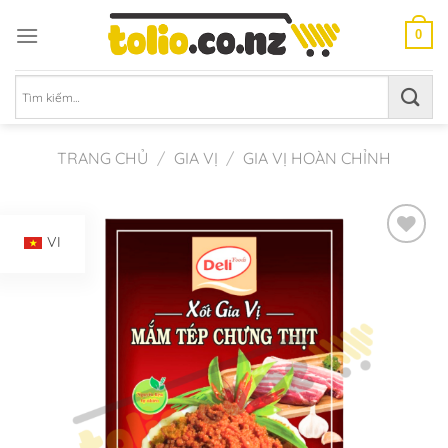
Chuyển
đến
0
nội
dung
Tìm
kiếm:
TRANG CHỦ
/
GIA VỊ
/
GIA VỊ HOÀN CHỈNH
VI
Add to
Wishlist