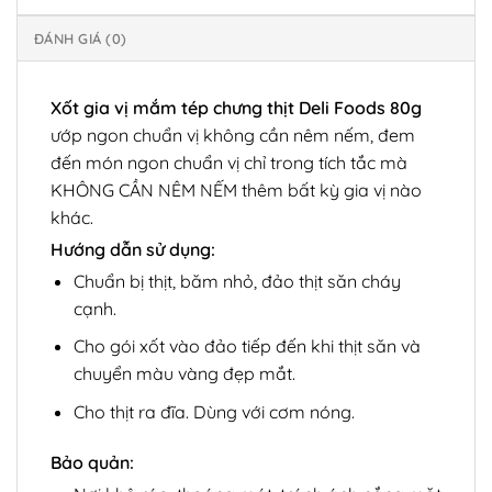
ĐÁNH GIÁ (0)
Xốt gia vị mắm tép chưng thịt Deli Foods 80g
ướp ngon chuẩn vị không cần nêm nếm, đem
đến món ngon chuẩn vị chỉ trong tích tắc mà
KHÔNG CẦN NÊM NẾM thêm bất kỳ gia vị nào
khác.
Hướng dẫn sử dụng:
Chuẩn bị thịt, băm nhỏ, đảo thịt săn cháy
cạnh.
Cho gói xốt vào đảo tiếp đến khi thịt săn và
chuyển màu vàng đẹp mắt.
Cho thịt ra đĩa. Dùng với cơm nóng.
Bảo quản: