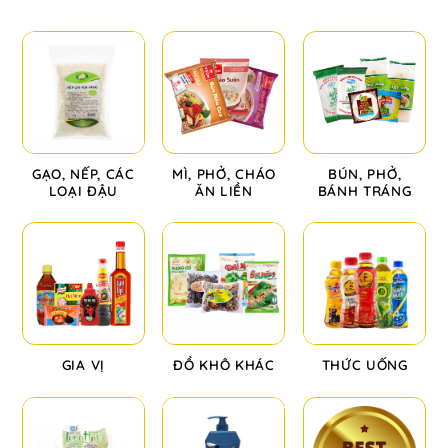
GẠO, NẾP, CÁC
MÌ, PHỞ, CHÁO
BÚN, PHỞ,
LOẠI ĐẬU
ĂN LIỀN
BÁNH TRÁNG
GIA VỊ
ĐỒ KHÔ KHÁC
THỨC UỐNG