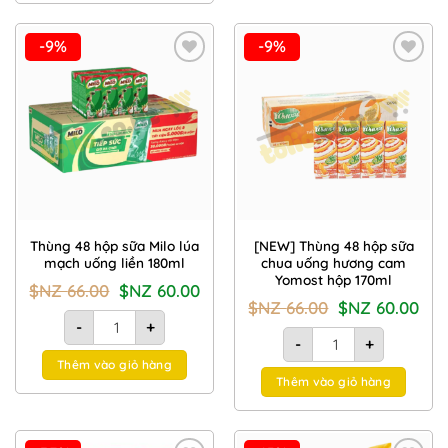
-9%
-9%
Add to
Add to
Wishlist
Wishlist
Thùng 48 hộp sữa Milo lúa
[NEW] Thùng 48 hộp sữa
mạch uống liền 180ml
chua uống hương cam
Yomost hộp 170ml
Giá
Giá
$NZ
66.00
$NZ
60.00
gốc
hiện
Giá
Giá
$NZ
66.00
$NZ
60.00
là:
tại
Thùng 48 hộp sữa Milo lúa mạch uống liền 180ml số lượng
gốc
hiện
$NZ
là:
-
+
là:
tại
[NEW] Thùng 48 hộp sữ
66.00.
$NZ
$NZ
là:
-
+
60.00.
66.00.
$NZ
Thêm vào giỏ hàng
60.00
Thêm vào giỏ hàng