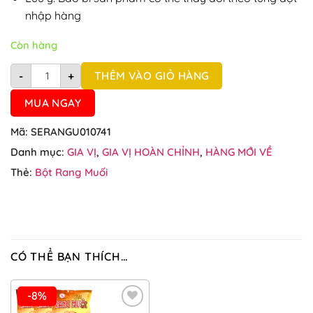
nhập hàng
Còn hàng
Bột gà rang muối Tuấn Phương 45g số lượng
THÊM VÀO GIỎ HÀNG
-
+
MUA NGAY
Mã:
SERANGU010741
Danh mục:
GIA VỊ
,
GIA VỊ HOÀN CHỈNH
,
HÀNG MỚI VỀ
Thẻ:
Bột Rang Muối
CÓ THỂ BẠN THÍCH…
-8%