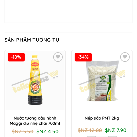
SẢN PHẨM TƯƠNG TỰ
-18%
-34%
Add to
Add to
Wishlist
Wishlist
Nước tương đậu nành
Nếp sáp PMT 2kg
Maggi dịu nhẹ chai 700ml
Giá
Giá
$NZ
12.00
$NZ
7.90
Giá
Giá
$NZ
5.50
$NZ
4.50
gốc
hiện
gốc
hiện
là:
tại