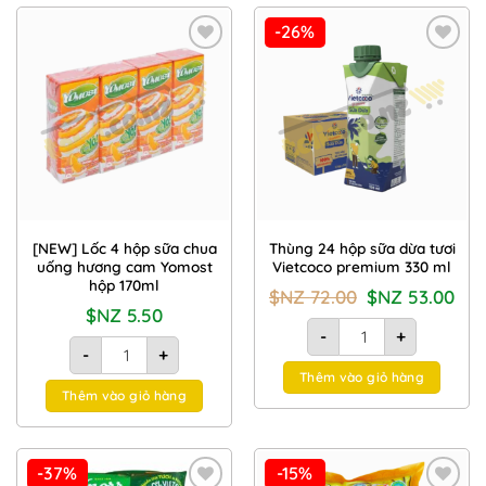
-26%
Add to
Add to
Wishlist
Wishlist
[NEW] Lốc 4 hộp sữa chua
Thùng 24 hộp sữa dừa tươi
uống hương cam Yomost
Vietcoco premium 330 ml
hộp 170ml
Giá
Giá
$NZ
72.00
$NZ
53.00
gốc
hiện
$NZ
5.50
là:
tại
Thùng 24 hộp sữa dừa 
$NZ
là:
-
+
[NEW] Lốc 4 hộp sữa chua uống hương cam Yomost hộp 170m
72.00.
$NZ
-
+
53.00
Thêm vào giỏ hàng
Thêm vào giỏ hàng
-37%
-15%