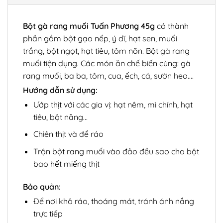
Bột gà rang muối Tuấn Phương 45g
có thành
phần gồm bột gạo nếp, ý dĩ, hạt sen, muối
trắng, bột ngọt, hạt tiêu, tôm nõn. Bột gà rang
muối tiện dụng. Các món ăn chế biến cùng: gà
rang muối, ba ba, tôm, cua, ếch, cá, sườn heo….
Hướng dẫn sử dụng:
Ướp thịt với các gia vị: hạt nêm, mì chính, hạt
tiêu, bột năng…
Chiên thịt và để ráo
Trộn bột rang muối vào đảo đều sao cho bột
bao hết miếng thịt
Bảo quản:
Để nơi khô ráo, thoáng mát, tránh ánh nắng
trực tiếp