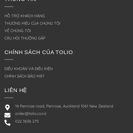
HỖ TRỢ KHÁCH HÀNG
THƯƠNG HIỆU CỦA CHÚNG TÔI
VỀ CHÚNG TÔI
CÂU HỎI THƯỜNG GẶP
CHÍNH SÁCH CỦA TOLIO
ĐIỀU KHOẢN VÀ ĐIỀU KIỆN
CHÍNH SÁCH BẢO MẬT
LIÊN HỆ
14 Penrose road, Penrose, Auckland 1061 New Zealand
order@tolio.co.nz
022 3636 275