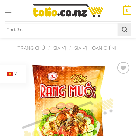
Chuyển
đến
0
nội
dung
Tìm
kiếm:
TRANG CHỦ
/
GIA VỊ
/
GIA VỊ HOÀN CHỈNH
VI
Add to
Wishlist