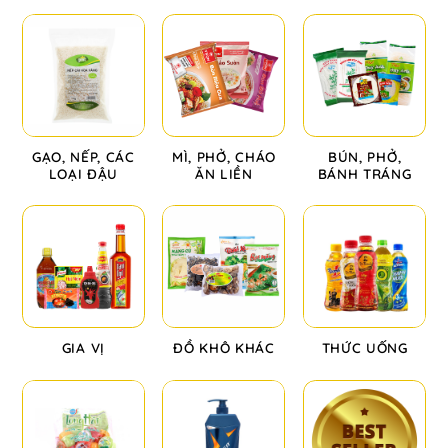
GẠO, NẾP, CÁC
MÌ, PHỞ, CHÁO
BÚN, PHỞ,
LOẠI ĐẬU
ĂN LIỀN
BÁNH TRÁNG
GIA VỊ
ĐỒ KHÔ KHÁC
THỨC UỐNG