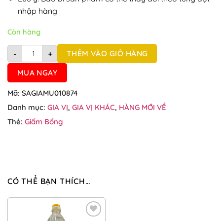
nhập hàng
Còn hàng
Giấm bỗng 500ml số lượng
THÊM VÀO GIỎ HÀNG
-
+
MUA NGAY
Mã:
SAGIAMU010874
Danh mục:
GIA VỊ
,
GIA VỊ KHÁC
,
HÀNG MỚI VỀ
Thẻ:
Giấm Bổng
CÓ THỂ BẠN THÍCH…