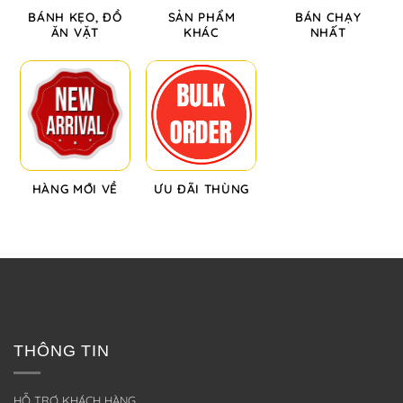
BÁNH KẸO, ĐỒ
SẢN PHẨM
BÁN CHẠY
ĂN VẶT
KHÁC
NHẤT
HÀNG MỚI VỀ
ƯU ĐÃI THÙNG
THÔNG TIN
HỖ TRỢ KHÁCH HÀNG