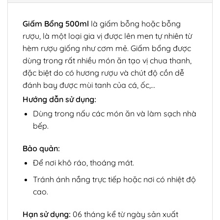
Giấm Bổng 500ml
là giấm bỗng hoặc bỗng
rượu, là một loại gia vị được lên men tự nhiên từ
hèm rượu giống như cơm mẻ. Giấm bổng được
dùng trong rất nhiều món ăn tạo vị chua thanh,
đặc biệt do có hương rượu và chút độ cồn dễ
đánh bay được mùi tanh của cá, ốc,…
Hướng dẫn sử dụng:
Dùng trong nấu các món ăn và làm sạch nhà
bếp.
Bảo quản:
Để nơi khô ráo, thoáng mát.
Tránh ánh nắng trực tiếp hoặc nơi có nhiệt độ
cao.
Hạn sử dụng:
06 tháng kể từ ngày sản xuất