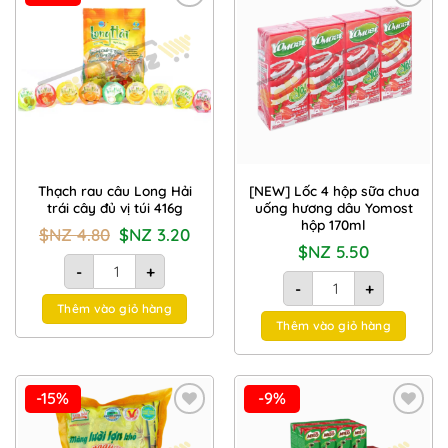
Add to
Add to
Wishlist
Wishlist
Thạch rau câu Long Hải
[NEW] Lốc 4 hộp sữa chua
trái cây đủ vị túi 416g
uống hương dâu Yomost
hộp 170ml
Giá
Giá
$NZ
4.80
$NZ
3.20
gốc
hiện
$NZ
5.50
là:
tại
Thạch rau câu Long Hải trái cây đủ vị túi 416g số lượng
$NZ
là:
-
+
[NEW] Lốc 4 hộp sữa c
4.80.
$NZ
-
+
3.20.
Thêm vào giỏ hàng
Thêm vào giỏ hàng
-15%
-9%
Add to
Add to
Wishlist
Wishlist