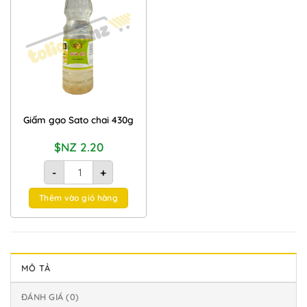
Add to
Wishlist
Giấm gạo Sato chai 430g
$NZ
2.20
Giấm gạo Sato chai 430g số lượng
-
+
Thêm vào giỏ hàng
MÔ TẢ
ĐÁNH GIÁ (0)