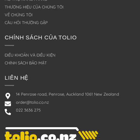
THƯƠNG HIỆU CỦA CHÚNG TÔI
VỀ CHÚNG TÔI
CÂU HỎI THƯỜNG GẶP
CHÍNH SÁCH CỦA TOLIO
ĐIỀU KHOẢN VÀ ĐIỀU KIỆN
CHÍNH SÁCH BẢO MẬT
LIÊN HỆ
14 Penrose road, Penrose, Auckland 1061 New Zealand
order@tolio.co.nz
022 3636 275