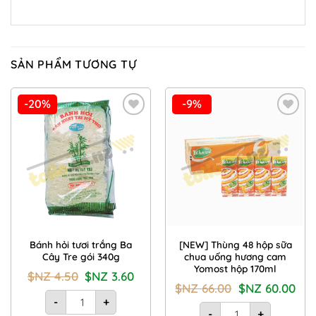
SẢN PHẨM TƯƠNG TỰ
-20%
-9%
Add to
Add to
Wishlist
Wishlist
Bánh hỏi tươi trắng Ba
[NEW] Thùng 48 hộp sữa
Cây Tre gói 340g
chua uống hương cam
Yomost hộp 170ml
Giá
Giá
$NZ
4.50
$NZ
3.60
gốc
hiện
Giá
Giá
$NZ
66.00
$NZ
60.00
là:
tại
Bánh hỏi tươi trắng Ba Cây Tre gói 340g số lượng
gốc
hiện
$NZ
là:
-
+
là:
tại
[NEW] Thùng 48 hộp sữ
4.50.
$NZ
$NZ
là:
-
+