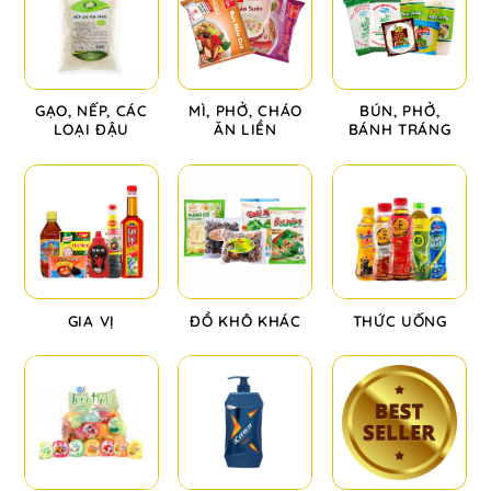
GẠO, NẾP, CÁC
MÌ, PHỞ, CHÁO
BÚN, PHỞ,
LOẠI ĐẬU
ĂN LIỀN
BÁNH TRÁNG
GIA VỊ
ĐỒ KHÔ KHÁC
THỨC UỐNG