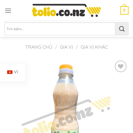
Chuyển
đến
0
nội
dung
Tìm
kiếm:
TRANG CHỦ
/
GIA VỊ
/
GIA VỊ KHÁC
VI
Add to
Wishlist