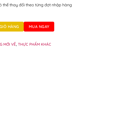
ó thể thay đổi theo từng đợt nhập hàng
 đỏ tuýp 165g số lượng
GIỎ HÀNG
MUA NGAY
G MỚI VỀ
,
THỰC PHẨM KHÁC