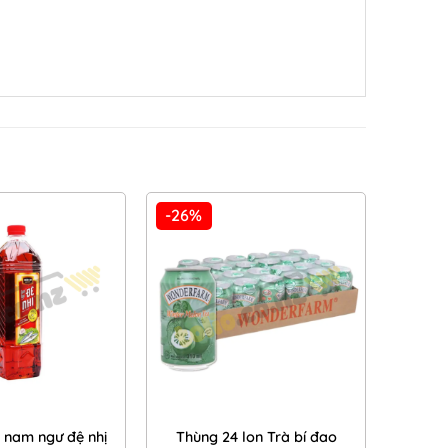
-26%
Add to
Add to
Wishlist
Wishlist
nam ngư đệ nhị
Thùng 24 lon Trà bí đao