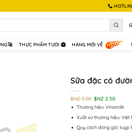
HOTLINE
ÙNG🚀
THỰC PHẨM TƯƠI 🥝
HÀNG MỚI VỀ
Sữa đặc có đườ
Add to
Giá
Giá
$NZ
3.00
$NZ
2.50
Wishlist
gốc
hiện
Thương hiệu: Vinamilk
là:
tại
$NZ
là:
3.00.
$NZ
Xuất xứ thương hiệu: Việ
2.50.
Quy cách đóng gói: tuýp 