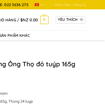
: 022 3636 275
VI
Đăng nhập / Đăng ký
YÊU THÍCH
$NZ
0.00
GIỎ HÀNG /
0
SẢN PHẨM KHÁC
ng Ông Thọ đỏ tuýp 165g
t Nam
165g, Thùng 24 tuýp