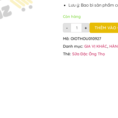
Lưu ý: Bao bì sản phẩm c
Còn hàng
Sữa đặc có đường Ông Thọ
THÊM VÀO 
-
+
Mã:
OIOTHOU010927
Danh mục:
GIA VỊ KHÁC
,
HÀN
Thẻ:
Sữa Đặc Ông Thọ