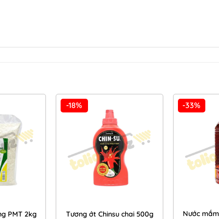
-18%
-33%
Add to
Add to
Wishlist
Wishlist
Nước mắm 
ng PMT 2kg
Tương ớt Chinsu chai 500g