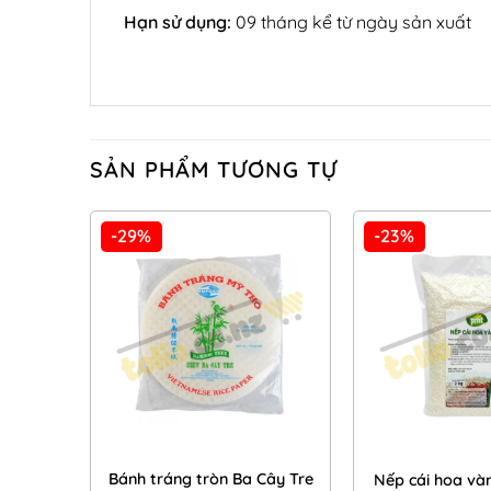
Hạn sử dụng:
09 tháng kể từ ngày sản xuất
SẢN PHẨM TƯƠNG TỰ
-29%
-23%
Add to
Wishlist
Bánh tráng tròn Ba Cây Tre
Nếp cái hoa và