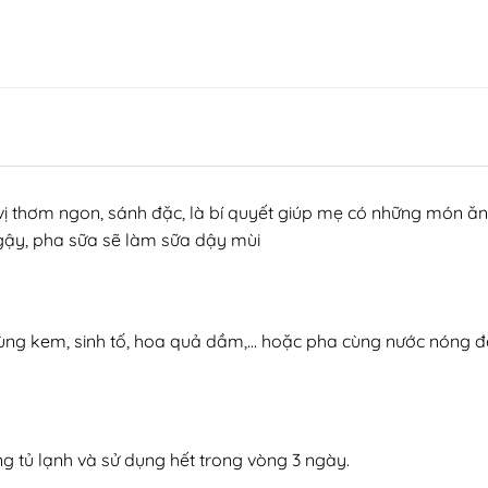
vị thơm ngon, sánh đặc, là bí quyết giúp mẹ có những món ăn
ậy, pha sữa sẽ làm sữa dậy mùi
 cùng kem, sinh tố, hoa quả dầm,… hoặc pha cùng nước nóng đ
g tủ lạnh và sử dụng hết trong vòng 3 ngày.