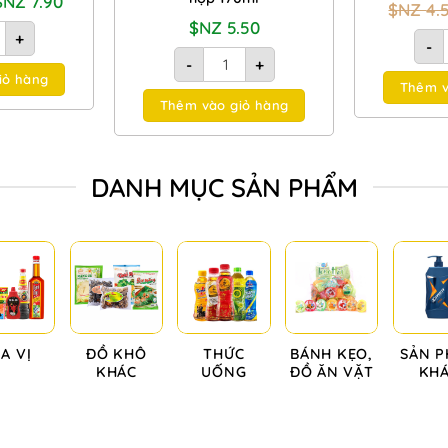
$NZ
7.90
$NZ
4.
gốc
hiện
à:
tại
$NZ
5.50
áp PMT 2kg số lượng
80ml số lượng
+
$NZ
là:
-
[NEW] Lốc 4 hộp sữa chua uống hương
2.00.
$NZ
-
+
7.90.
iỏ hàng
Thêm v
Thêm vào giỏ hàng
DANH MỤC SẢN PHẨM
IA VỊ
ĐỒ KHÔ
THỨC
BÁNH KẸO,
SẢN 
KHÁC
UỐNG
ĐỒ ĂN VẶT
KH