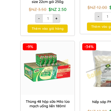
size 22cm gói 250g
G
$NZ
12.00
Giá
Giá
$NZ
3.50
$NZ
2.50
gốc
hiện
l
Nếp c
là:
tại
Bánh tráng tròn Ba Cây Tre size 22cm gói 2
-
-
+
$NZ
là:
1
3.50.
$NZ
2.50.
Thêm vào g
Thêm vào giỏ hàng
-9%
-34%
Add to
Wishlist
Thùng 48 hộp sữa Milo lúa
Nếp sáp P
mạch uống liền 180ml
G