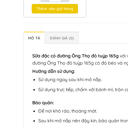
4.50.
$NZ
3.30.
Thêm vào giỏ hàng
MÔ TẢ
ĐÁNH GIÁ (0)
Sữa đặc có đường Ông Thọ đỏ tuýp 165g
với 
đường Ông Thọ đỏ tuýp 165g có độ béo và ng
Hướng dẫn sử dụng:
Sử dụng ngay sau khi mở nắp.
Sử dụng trực tiếp, chấm với bánh mì, trộn
Bảo quản:
Để nơi khô ráo, thoáng mát.
Sau khi mở nắp nên đậy kín, bảo quản tron