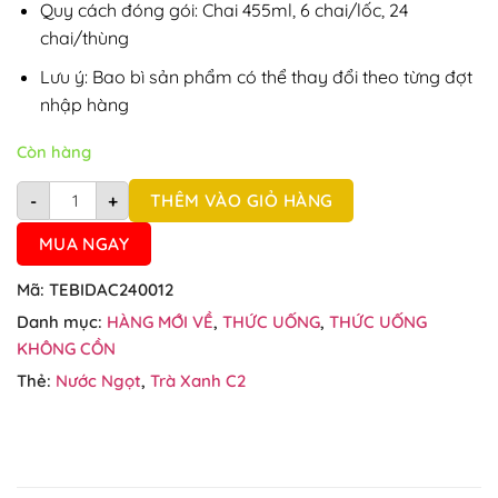
Quy cách đóng gói: Chai 455ml, 6 chai/lốc, 24
chai/thùng
Lưu ý: Bao bì sản phẩm có thể thay đổi theo từng đợt
nhập hàng
Còn hàng
Thùng 24 chai Trà xanh C2 hương chanh chai 455ml số lượn
THÊM VÀO GIỎ HÀNG
-
+
MUA NGAY
Mã:
TEBIDAC240012
Danh mục:
HÀNG MỚI VỀ
,
THỨC UỐNG
,
THỨC UỐNG
KHÔNG CỒN
Thẻ:
Nước Ngọt
,
Trà Xanh C2