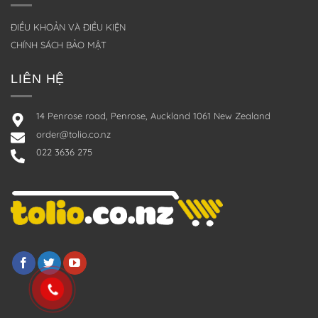
ĐIỀU KHOẢN VÀ ĐIỀU KIỆN
CHÍNH SÁCH BẢO MẬT
LIÊN HỆ
14 Penrose road, Penrose, Auckland 1061 New Zealand
order@tolio.co.nz
022 3636 275