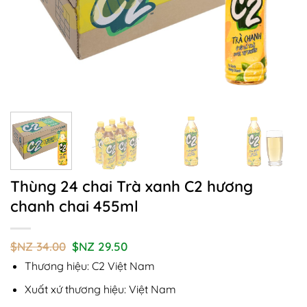
Thùng 24 chai Trà xanh C2 hương
chanh chai 455ml
Giá
Giá
$NZ
34.00
$NZ
29.50
gốc
hiện
Thương hiệu: C2 Việt Nam
là:
tại
$NZ
là:
34.00.
$NZ
Xuất xứ thương hiệu: Việt Nam
29.50.