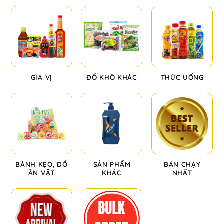
GIA VỊ
ĐỒ KHÔ KHÁC
THỨC UỐNG
BÁNH KẸO, ĐỒ
SẢN PHẨM
BÁN CHẠY
ĂN VẶT
KHÁC
NHẤT