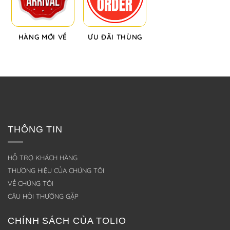
HÀNG MỚI VỀ
ƯU ĐÃI THÙNG
THÔNG TIN
HỖ TRỢ KHÁCH HÀNG
THƯƠNG HIỆU CỦA CHÚNG TÔI
VỀ CHÚNG TÔI
CÂU HỎI THƯỜNG GẶP
CHÍNH SÁCH CỦA TOLIO