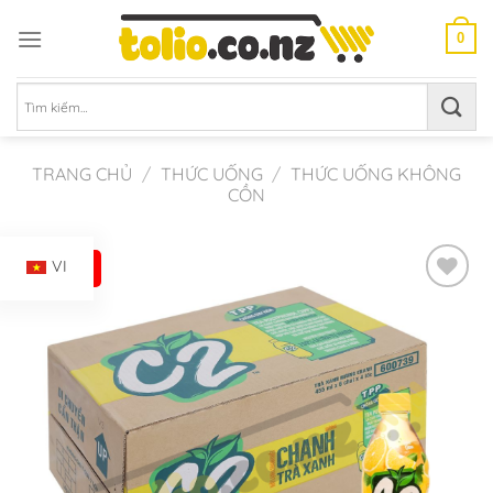
Chuyển
đến
0
nội
dung
Tìm
kiếm:
TRANG CHỦ
/
THỨC UỐNG
/
THỨC UỐNG KHÔNG
CỒN
-13%
VI
Add to
Wishlist