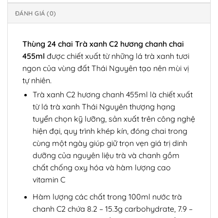
ĐÁNH GIÁ (0)
Thùng 24 chai Trà xanh C2 hương chanh chai
455ml
được chiết xuất từ những lá trà xanh tươi
ngon của vùng đất Thái Nguyên tạo nên mùi vị
tự nhiên.
Trà xanh C2 hương chanh 455ml là chiết xuất
từ lá trà xanh Thái Nguyên thượng hạng
tuyển chọn kỹ lưỡng, sản xuất trên công nghệ
hiện đại, quy trình khép kín, đóng chai trong
cùng một ngày giúp giữ trọn vẹn giá trị dinh
dưỡng của nguyên liệu trà và chanh gồm
chất chống oxy hóa và hàm lượng cao
vitamin C
Hàm lượng các chất trong 100ml nước trà
chanh C2 chứa 8.2 – 15.3g carbohydrate, 7.9 –