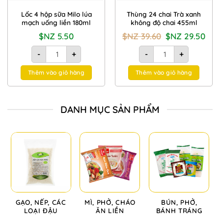
Lốc 4 hộp sữa Milo lúa
Thùng 24 chai Trà xanh
mạch uống liền 180ml
không độ chai 455ml
Giá
Giá
$NZ
5.50
$NZ
39.60
$NZ
29.50
gốc
hiện
là:
tại
Lốc 4 hộp sữa Milo lúa mạch uống liền 180ml số lượng
Thùng 24 chai Trà xanh
$NZ
là:
-
+
-
+
39.60.
$NZ
29.50
Thêm vào giỏ hàng
Thêm vào giỏ hàng
DANH MỤC SẢN PHẨM
GẠO, NẾP, CÁC
MÌ, PHỞ, CHÁO
BÚN, PHỞ,
LOẠI ĐẬU
ĂN LIỀN
BÁNH TRÁNG