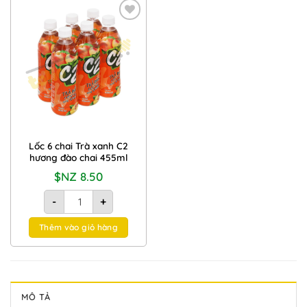
Add to
Wishlist
Lốc 6 chai Trà xanh C2
hương đào chai 455ml
$NZ
8.50
Lốc 6 chai Trà xanh C2 hương đào chai 455ml số lượng
-
+
Thêm vào giỏ hàng
MÔ TẢ