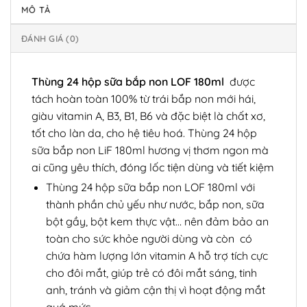
MÔ TẢ
ĐÁNH GIÁ (0)
Thùng 24 hộp sữa bắp non LOF 180ml
được
tách hoàn toàn 100% từ trái bắp non mới hái,
giàu vitamin A, B3, B1, B6 và đặc biệt là chất xơ,
tốt cho làn da, cho hệ tiêu hoá. Thùng 24 hộp
sữa bắp non LiF 180ml hương vị thơm ngon mà
ai cũng yêu thích, đóng lốc tiện dùng và tiết kiệm
Thùng 24 hộp sữa bắp non LOF 180ml với
thành phần chủ yếu như nước, bắp non, sữa
bột gầy, bột kem thực vật… nên đảm bảo an
toàn cho sức khỏe người dùng và còn có
chứa hàm lượng lớn vitamin A hỗ trợ tích cực
cho đôi mắt, giúp trẻ có đôi mắt sáng, tinh
anh, tránh và giảm cận thị vì hoạt động mắt
quá mức.