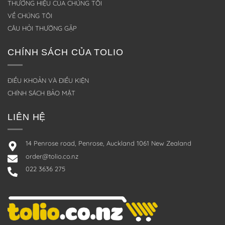
THƯƠNG HIỆU CỦA CHÚNG TÔI
VỀ CHÚNG TÔI
CÂU HỎI THƯỜNG GẶP
CHÍNH SÁCH CỦA TOLIO
ĐIỀU KHOẢN VÀ ĐIỀU KIỆN
CHÍNH SÁCH BẢO MẬT
LIÊN HỆ
14 Penrose road, Penrose, Auckland 1061 New Zealand
order@tolio.co.nz
022 3636 275