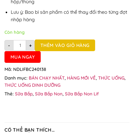
hộp/thùng
Lưu ý: Bao bì sản phẩm có thể thay đổi theo từng đợt
nhập hàng
Còn hàng
Thùng 24 hộp sữa bắp non LOF 180ml số lượng
THÊM VÀO GIỎ HÀNG
-
+
MUA NGAY
Mã:
NDLIFBC240138
Danh mục:
BÁN CHẠY NHẤT
,
HÀNG MỚI VỀ
,
THỨC UỐNG
,
THỨC UỐNG DINH DƯỠNG
Thẻ:
Sữa Bắp
,
Sữa Bắp Non
,
Sữa Bắp Non Lif
CÓ THỂ BẠN THÍCH…