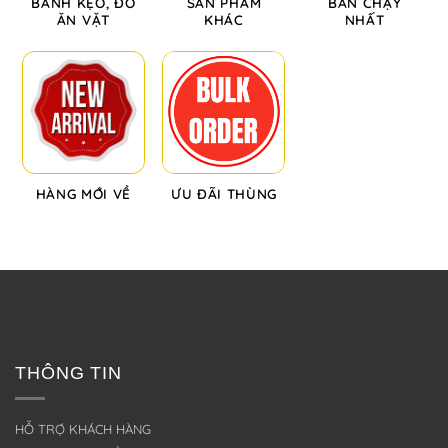
BÁNH KẸO, ĐỒ
SẢN PHẨM
BÁN CHẠY
ĂN VẶT
KHÁC
NHẤT
HÀNG MỚI VỀ
ƯU ĐÃI THÙNG
THÔNG TIN
HỖ TRỢ KHÁCH HÀNG