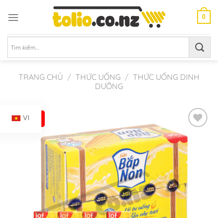
Chuyển
đến
0
nội
dung
Tìm
kiếm:
TRANG CHỦ
/
THỨC UỐNG
/
THỨC UỐNG DINH
DƯỠNG
-23%
VI
Add to
Wishlist