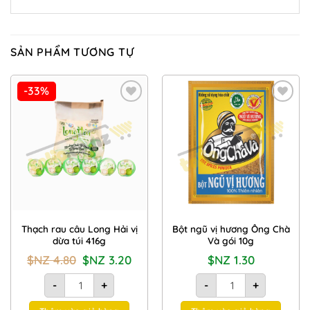
SẢN PHẨM TƯƠNG TỰ
-33%
Add to
Add to
Wishlist
Wishlist
Thạch rau câu Long Hải vị
Bột ngũ vị hương Ông Chà
dừa túi 416g
Và gói 10g
Giá
Giá
$NZ
4.80
$NZ
3.20
$NZ
1.30
gốc
hiện
là:
tại
Thạch rau câu Long Hải vị dừa túi 416g số lượng
Bột ngũ vị hương Ông C
$NZ
là:
-
+
-
+
4.80.
$NZ
3.20.