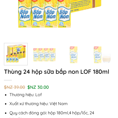
Thùng 24 hộp sữa bắp non LOF 180ml
Giá
Giá
$NZ
39.00
$NZ
30.00
gốc
hiện
Thương hiệu: Lof
là:
tại
$NZ
là:
39.00.
$NZ
Xuất xứ thương hiệu: Việt Nam
30.00.
Quy cách đóng gói: hộp 180ml,4 hộp/lốc, 24