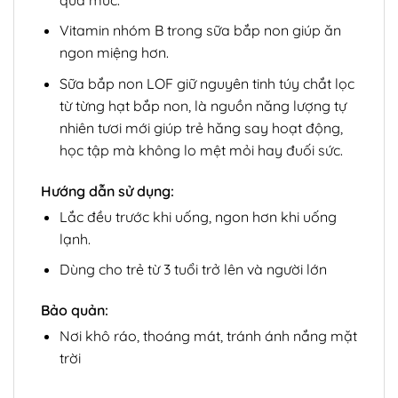
Vitamin nhóm B trong sữa bắp non giúp ăn
ngon miệng hơn.
Sữa bắp non LOF giữ nguyên tinh túy chắt lọc
từ từng hạt bắp non, là nguồn năng lượng tự
nhiên tươi mới giúp trẻ hăng say hoạt động,
học tập mà không lo mệt mỏi hay đuối sức.
Hướng dẫn sử dụng:
Lắc đều trước khi uống, ngon hơn khi uống
lạnh.
Dùng cho trẻ từ 3 tuổi trở lên và người lớn
Bảo quản:
Nơi khô ráo, thoáng mát, tránh ánh nắng mặt
trời