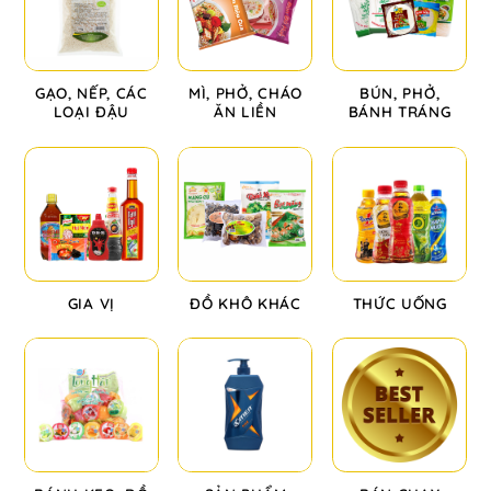
GẠO, NẾP, CÁC
MÌ, PHỞ, CHÁO
BÚN, PHỞ,
LOẠI ĐẬU
ĂN LIỀN
BÁNH TRÁNG
GIA VỊ
ĐỒ KHÔ KHÁC
THỨC UỐNG