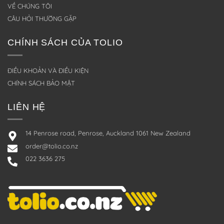
VỀ CHÚNG TÔI
CÂU HỎI THƯỜNG GẶP
CHÍNH SÁCH CỦA TOLIO
ĐIỀU KHOẢN VÀ ĐIỀU KIỆN
CHÍNH SÁCH BẢO MẬT
LIÊN HỆ
14 Penrose road, Penrose, Auckland 1061 New Zealand
order@tolio.co.nz
022 3636 275