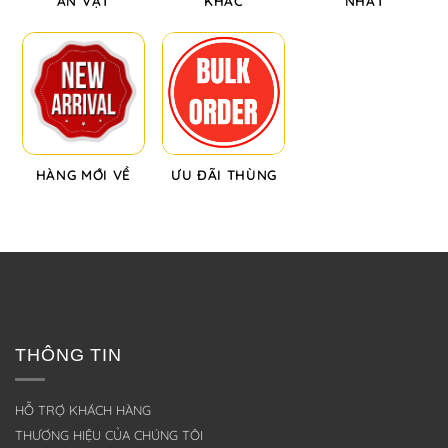
ĂN VẶT
KHÁC
NHẤT
HÀNG MỚI VỀ
ƯU ĐÃI THÙNG
THÔNG TIN
HỖ TRỢ KHÁCH HÀNG
THƯƠNG HIỆU CỦA CHÚNG TÔI