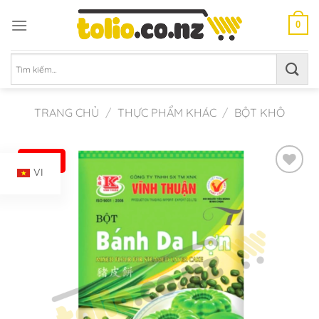
Chuyển
đến
0
nội
dung
Tìm
kiếm:
TRANG CHỦ
/
THỰC PHẨM KHÁC
/
BỘT KHÔ
-18%
VI
Add to
Wishlist