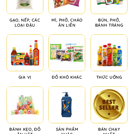
GẠO, NẾP, CÁC
MÌ, PHỞ, CHÁO
BÚN, PHỞ,
LOẠI ĐẬU
ĂN LIỀN
BÁNH TRÁNG
GIA VỊ
ĐỒ KHÔ KHÁC
THỨC UỐNG
BÁNH KẸO, ĐỒ
SẢN PHẨM
BÁN CHẠY