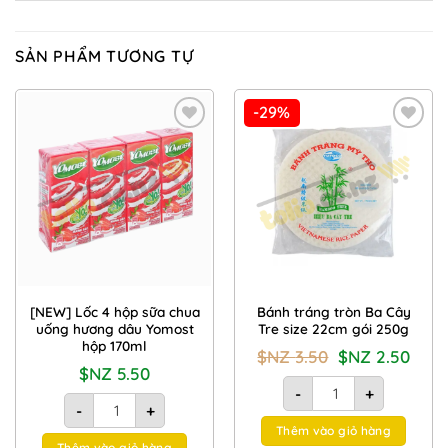
SẢN PHẨM TƯƠNG TỰ
-29%
Add to
Add to
Wishlist
Wishlist
[NEW] Lốc 4 hộp sữa chua
Bánh tráng tròn Ba Cây
uống hương dâu Yomost
Tre size 22cm gói 250g
hộp 170ml
Giá
Giá
$NZ
3.50
$NZ
2.50
gốc
hiện
$NZ
5.50
là:
tại
Bánh tráng tròn Ba Cây
$NZ
là:
-
+
[NEW] Lốc 4 hộp sữa chua uống hương dâu Yomost hộp 170m
3.50.
$NZ
-
+
2.50.
Thêm vào giỏ hàng
Thêm vào giỏ hàng