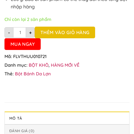
nhập hàng
Chỉ còn lại 2 sản phẩm
Bột bánh da lợn Vĩnh Thuận 400g số lượng
THÊM VÀO GIỎ HÀNG
-
+
MUA NGAY
Mã:
FLVTHUU010721
Danh mục:
BỘT KHÔ
,
HÀNG MỚI VỀ
Thẻ:
Bột Bánh Da Lợn
MÔ TẢ
ĐÁNH GIÁ (0)