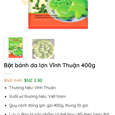
Bột bánh da lợn Vĩnh Thuận 400g
Giá
Giá
$NZ
3.40
$NZ
2.80
gốc
hiện
Thương hiệu: Vĩnh Thuận
là:
tại
$NZ
là:
3.40.
$NZ
Xuất xứ thương hiệu: Việt Nam
2.80.
Quy cách đóng gói: gói 400g, thùng 10 gói
Lưu ý: Bao bì sản phẩm có thể thay đổi theo từng đợt