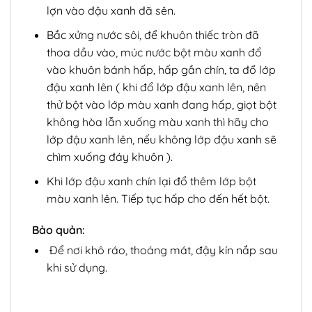
lợn vào đậu xanh đã sên.
Bắc xửng nước sôi, để khuôn thiếc tròn đã
thoa dầu vào, múc nước bột màu xanh đổ
vào khuôn bánh hấp, hấp gần chín, ta đổ lớp
đậu xanh lên ( khi đổ lớp đậu xanh lên, nên
thử bột vào lớp màu xanh đang hấp, giọt bột
không hòa lẫn xuống màu xanh thì hãy cho
lớp đậu xanh lên, nếu không lớp đậu xanh sẽ
chìm xuống đáy khuôn ).
Khi lớp đậu xanh chín lại đổ thêm lớp bột
màu xanh lên. Tiếp tục hấp cho đến hết bột.
Bảo quản:
Để nơi khô ráo, thoáng mát, đậy kín nắp sau
khi sử dụng.