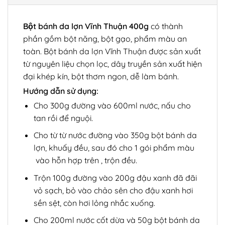
Bột bánh da lợn Vĩnh Thuận 400g
có thành
phần gồm bột năng, bột gạo, phẩm màu an
toàn. Bột bánh da lợn Vĩnh Thuận được sản xuất
từ nguyên liệu chọn lọc, dây truyền sản xuất hiện
đại khép kín, bột thơm ngon, dễ làm bánh.
Hướng dẫn sử dụng:
Cho 300g đường vào 600ml nước, nấu cho
tan rồi để nguội.
Cho từ từ nước đường vào 350g bột bánh da
lợn, khuấy đều, sau đó cho 1 gói phẩm màu
vào hỗn hợp trên , trộn đều.
Trộn 100g đường vào 200g đậu xanh đã đãi
vỏ sạch, bỏ vào chảo sên cho đậu xanh hơi
sền sệt, còn hơi lỏng nhắc xuống.
Cho 200ml nước cốt dừa và 50g bột bánh da