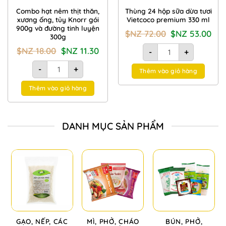
Combo hạt nêm thịt thăn,
Thùng 24 hộp sữa dừa tươi
xương ống, tủy Knorr gói
Vietcoco premium 330 ml
900g và đường tinh luyện
Giá
Giá
$NZ
72.00
$NZ
53.00
300g
gốc
hiện
là:
tại
Thùng 24 hộp sữa dừa 
Giá
Giá
$NZ
18.00
$NZ
11.30
$NZ
là:
-
+
gốc
hiện
72.00.
$NZ
là:
tại
Combo hạt nêm thịt thăn, xương ống, tủy Knorr gói 900g và 
53.00
$NZ
là:
-
+
Thêm vào giỏ hàng
18.00.
$NZ
11.30.
Thêm vào giỏ hàng
DANH MỤC SẢN PHẨM
GẠO, NẾP, CÁC
MÌ, PHỞ, CHÁO
BÚN, PHỞ,