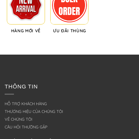
HÀNG MỚI VỀ
ƯU ĐÃI THÙNG
THÔNG TIN
HỖ TRỢ KHÁCH HÀNG
THƯƠNG HIỆU CỦA CHÚNG TÔI
VỀ CHÚNG TÔI
CÂU HỎI THƯỜNG GẶP