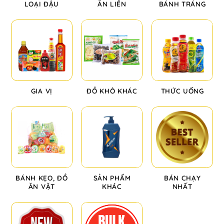
LOẠI ĐẬU
ĂN LIỀN
BÁNH TRÁNG
GIA VỊ
ĐỒ KHÔ KHÁC
THỨC UỐNG
BÁNH KẸO, ĐỒ
SẢN PHẨM
BÁN CHẠY
ĂN VẶT
KHÁC
NHẤT