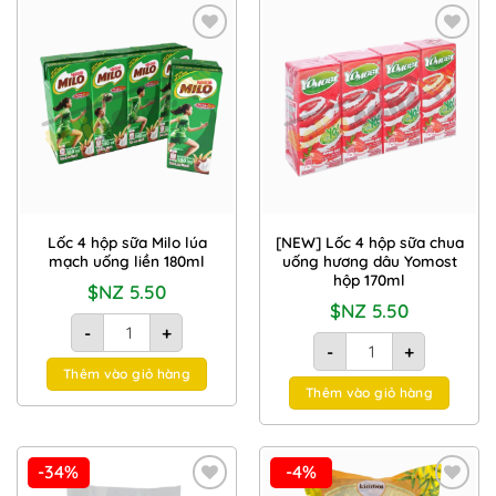
Add to
Add to
Wishlist
Wishlist
Lốc 4 hộp sữa Milo lúa
[NEW] Lốc 4 hộp sữa chua
mạch uống liền 180ml
uống hương dâu Yomost
hộp 170ml
$NZ
5.50
$NZ
5.50
Lốc 4 hộp sữa Milo lúa mạch uống liền 180ml số lượng
-
+
[NEW] Lốc 4 hộp sữa c
-
+
Thêm vào giỏ hàng
Thêm vào giỏ hàng
-34%
-4%