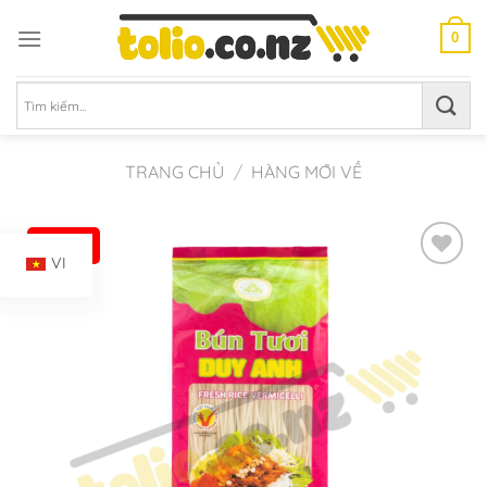
Chuyển
đến
0
nội
dung
Tìm
kiếm:
TRANG CHỦ
/
HÀNG MỚI VỀ
-28%
VI
Add to
Wishlist