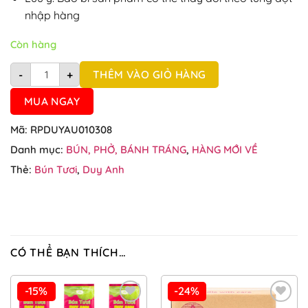
nhập hàng
Còn hàng
Bún tươi Duy Anh gói 400g số lượng
THÊM VÀO GIỎ HÀNG
-
+
MUA NGAY
Mã:
RPDUYAU010308
Danh mục:
BÚN, PHỞ, BÁNH TRÁNG
,
HÀNG MỚI VỀ
Thẻ:
Bún Tươi
,
Duy Anh
CÓ THỂ BẠN THÍCH…
-15%
-24%