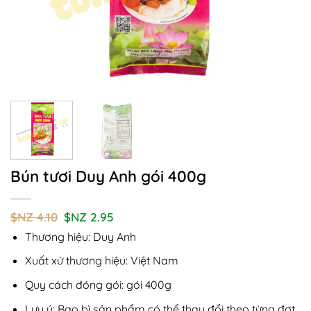
Bún tươi Duy Anh gói 400g
Giá
Giá
$NZ
4.10
$NZ
2.95
gốc
hiện
Thương hiệu: Duy Anh
là:
tại
$NZ
là:
4.10.
$NZ
Xuất xứ thương hiệu: Việt Nam
2.95.
Quy cách đóng gói: gói 400g
Lưu ý: Bao bì sản phẩm có thể thay đổi theo từng đợt