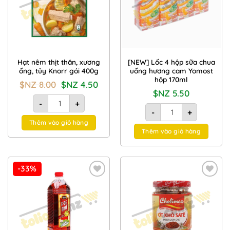
Hạt nêm thịt thăn, xương
[NEW] Lốc 4 hộp sữa chua
ống, tủy Knorr gói 400g
uống hương cam Yomost
hộp 170ml
Giá
Giá
$NZ
8.00
$NZ
4.50
gốc
hiện
$NZ
5.50
là:
tại
Hạt nêm thịt thăn, xương ống, tủy Knorr gói 400g số lượng
$NZ
là:
-
+
[NEW] Lốc 4 hộp sữa c
8.00.
$NZ
-
+
4.50.
Thêm vào giỏ hàng
Thêm vào giỏ hàng
-33%
Add to
Add to
Wishlist
Wishlist